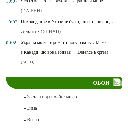
Что отмечают 7 августа в Украине и мире
10:07
(ИА УНН)
Похолодание в Украине будет, но есть нюанс, -
10:03
синоптик
(УНИАН)
Україна може отримати нову ракету CM-70
09:59
з Канади: що вона збиває — Defence Express
(tsn.ua)
ОБОИ
Заставки для мобильного
Зима
Весна