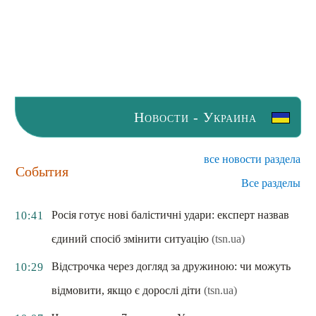
Новости - Украина
все новости раздела
События
Все разделы
Росія готує нові балістичні удари: експерт назвав
10:41
єдиний спосіб змінити ситуацію
(tsn.ua)
Відстрочка через догляд за дружиною: чи можуть
10:29
відмовити, якщо є дорослі діти
(tsn.ua)