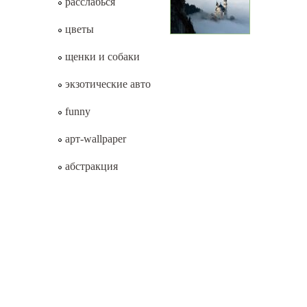
расслабься
цветы
щенки и собаки
экзотические авто
funny
арт-wallpaper
абстракция