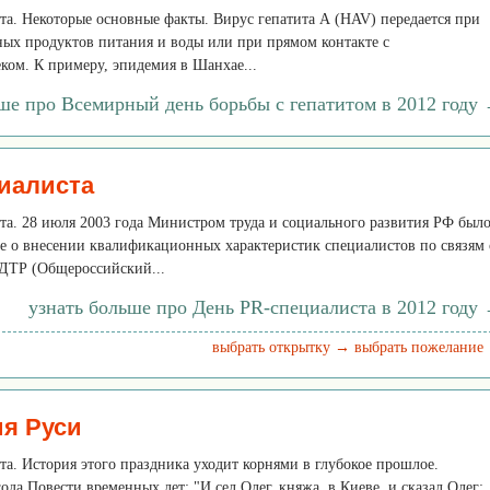
ота. Некоторые основные факты. Вирус гепатита А (HAV) передается при
ных продуктов питания и воды или при прямом контакте с
ом. К примеру, эпидемия в Шанхае...
ше про Всемирный день борьбы с гепатитом в 2012 году
иалиста
ота. 28 июля 2003 года Министром труда и социального развития РФ был
е о внесении квалификационных характеристик специалистов по связям 
ДТР (Общероссийский...
узнать больше про День PR-специалиста в 2012 году
выбрать открытку →
выбрать пожелание
я Руси
ота. История этого праздника уходит корнями в глубокое прошлое.
ода Повести временных лет: "И сел Олег, княжа, в Киеве, и сказал Олег: