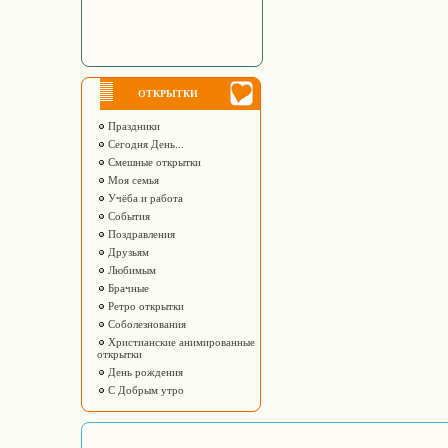
ОТКРЫТКИ
Праздники
Сегодня День...
Смешные открытки
Моя семья
Учёба и работа
События
Поздравления
Друзьям
Любимым
Брачные
Ретро открытки
Соболезнования
Христианские анимированные
открытки
День рождения
С Добрым утро