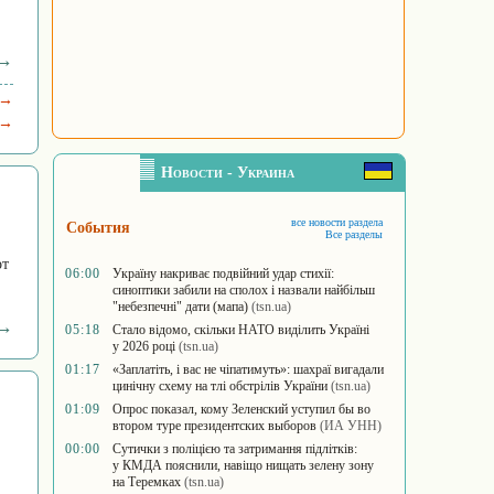
 →
 →
 →
Новости - Украина
все новости раздела
События
Все разделы
от
06:00
Україну накриває подвійний удар стихії:
синоптики забили на сполох і назвали найбільш
"небезпечні" дати (мапа)
(tsn.ua)
 →
05:18
Стало відомо, скільки НАТО виділить Україні
у 2026 році
(tsn.ua)
01:17
«Заплатіть, і вас не чіпатимуть»: шахраї вигадали
цинічну схему на тлі обстрілів України
(tsn.ua)
01:09
Опрос показал, кому Зеленский уступил бы во
втором туре президентских выборов
(ИА УНН)
00:00
Сутички з поліцією та затримання підлітків:
у КМДА пояснили, навіщо нищать зелену зону
на Теремках
(tsn.ua)