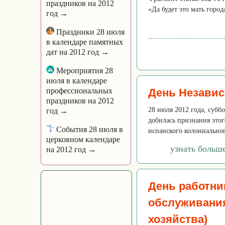
праздников на 2012
«Да будет это мать горо
год →
Праздники 28 июля
в календаре памятных
дат на 2012 год →
Мероприятия 28
июля в календаре
профессиональных
День Независ
праздников на 2012
28 июля 2012 года, субб
год →
добилась признания этог
События 28 июля в
испанского колониальног
церковном календаре
узнать больш
на 2012 год →
День работни
обслуживания
хозяйства)