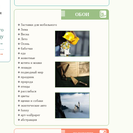
я
ОБОИ
Заставки для мобильного
го
Зима
Весна
ду
Лето
→
Осень
бабочки
 →
еда
животные
котята и кошки
лошади
подводный мир
праздник
природа
птицы
расслабься
цветы
щенки и собаки
экзотические авто
funny
арт-wallpaper
абстракция