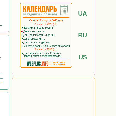
UA
 →
RU
о
US
с
 →
 →