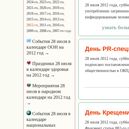
2024-го
,
2023-го
,
2022-го
,
28 июля 2012 года, субб
2021-го
,
2020-го
,
2019-го
,
употреблении загрязнен
2018-го
,
2017-го
,
2016-го
,
инфицированным человек
2015-го
,
2014-го
,
2013-го
,
2012-го
,
2011-го
,
2010-го
,
узнать боль
2009-го
,
2008-го
,
2007-го
года.
События 28 июля в
календаре ООН на
День PR-спец
2012 год →
28 июля 2012 года, субб
Праздники 28 июля
подписано постановлени
в календаре здоровья
общественностью в ОКП
на 2012 год →
Мероприятия 28
июля в народном
календаре на 2012 год
→
День Крещени
События 28 июля в
календаре
28 июля 2012 года, субб
национальных
Фрагмент статьи 882-го г