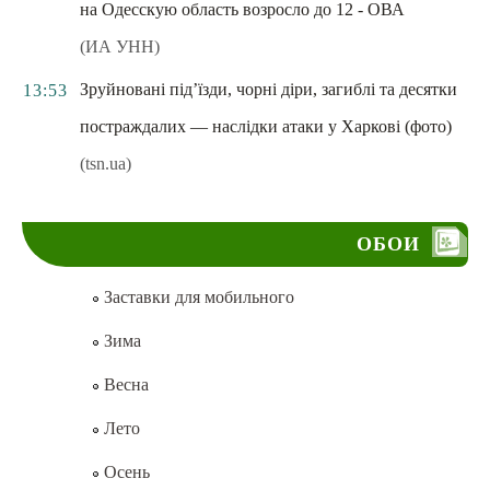
на Одесскую область возросло до 12 - ОВА
(ИА УНН)
Зруйновані під’їзди, чорні діри, загиблі та десятки
13:53
постраждалих — наслідки атаки у Харкові (фото)
(tsn.ua)
ОБОИ
Заставки для мобильного
Зима
Весна
Лето
Осень