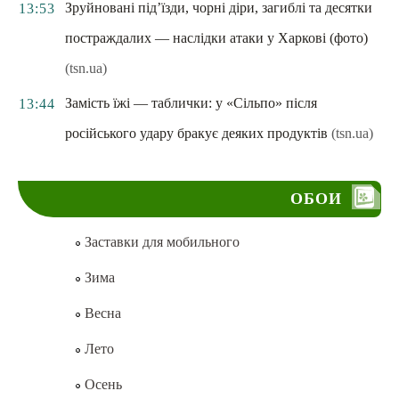
Зруйновані під’їзди, чорні діри, загиблі та десятки
13:53
постраждалих — наслідки атаки у Харкові (фото)
(tsn.ua)
Замість їжі — таблички: у «Сільпо» після
13:44
російського удару бракує деяких продуктів
(tsn.ua)
ОБОИ
Заставки для мобильного
Зима
Весна
Лето
Осень