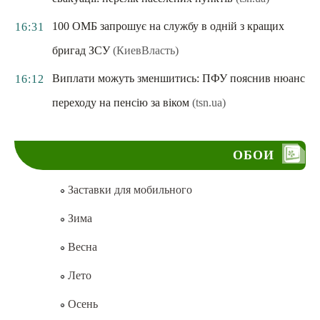
100 ОМБ запрошує на службу в одній з кращих
16:31
бригад ЗСУ
(КиевВласть)
Виплати можуть зменшитись: ПФУ пояснив нюанс
16:12
переходу на пенсію за віком
(tsn.ua)
ОБОИ
Заставки для мобильного
Зима
Весна
Лето
Осень