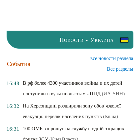
Новости - Украина
все новости раздела
События
Все разделы
В рф более 4300 участников войны и их детей
16:48
поступили в вузы по льготам - ЦПД
(ИА УНН)
На Херсонщині розширили зону обов’язкової
16:32
евакуації: перелік населених пунктів
(tsn.ua)
100 ОМБ запрошує на службу в одній з кращих
16:31
бригад ЗСУ
(КиевВласть)