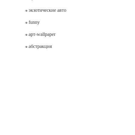
экзотические авто
funny
арт-wallpaper
абстракция