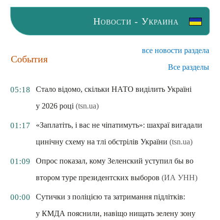
Новости - Украина
все новости раздела
События
Все разделы
Стало відомо, скільки НАТО виділить Україні
05:18
у 2026 році
(tsn.ua)
«Заплатіть, і вас не чіпатимуть»: шахраї вигадали
01:17
цинічну схему на тлі обстрілів України
(tsn.ua)
Опрос показал, кому Зеленский уступил бы во
01:09
втором туре президентских выборов
(ИА УНН)
Сутички з поліцією та затримання підлітків:
00:00
у КМДА пояснили, навіщо нищать зелену зону