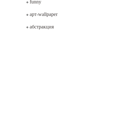
funny
арт-wallpaper
абстракция