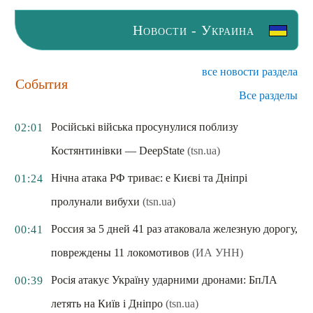
Новости - Украина
все новости раздела
События
Все разделы
Російські війська просунулися поблизу
02:01
Костянтинівки — DeepState
(tsn.ua)
Нічна атака РФ триває: e Києві та Дніпрі
01:24
пролунали вибухи
(tsn.ua)
Россия за 5 дней 41 раз атаковала железную дорогу,
00:41
повреждены 11 локомотивов
(ИА УНН)
Росія атакує Україну ударними дронами: БпЛА
00:39
летять на Київ і Дніпро
(tsn.ua)