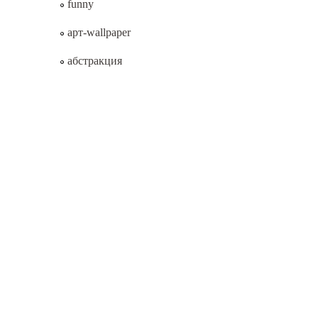
funny
арт-wallpaper
абстракция