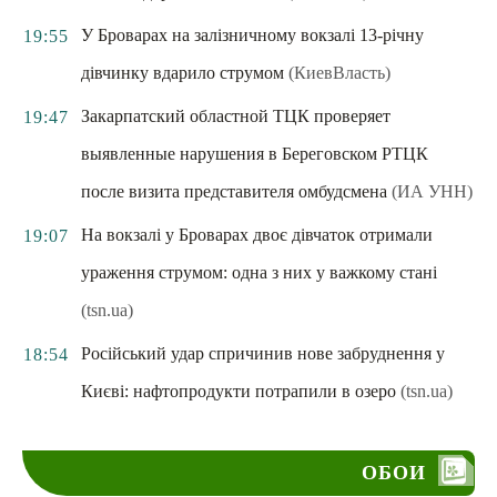
У Броварах на залізничному вокзалі 13-річну
19:55
дівчинку вдарило струмом
(КиевВласть)
Закарпатский областной ТЦК проверяет
19:47
выявленные нарушения в Береговском РТЦК
после визита представителя омбудсмена
(ИА УНН)
На вокзалі у Броварах двоє дівчаток отримали
19:07
ураження струмом: одна з них у важкому стані
(tsn.ua)
Російський удар спричинив нове забруднення у
18:54
Києві: нафтопродукти потрапили в озеро
(tsn.ua)
ОБОИ