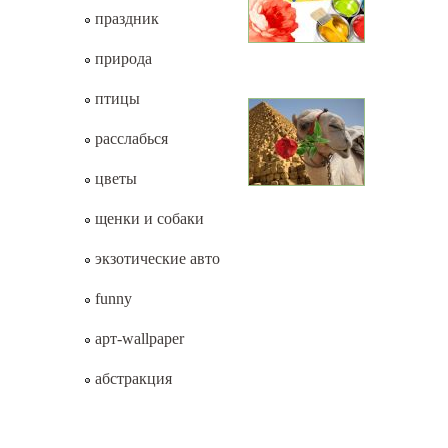
праздник
природа
птицы
расслабься
цветы
щенки и собаки
экзотические авто
funny
арт-wallpaper
абстракция