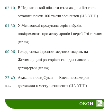
В Черниговской области из-за аварии без света
03:10
остались почти 100 тысяч абонентов
(ИА УНН)
У Мелітополі пролунала серія вибухів:
01:30
повідомляють про атаку дронів і перебої зі світлом
(tsn.ua)
Голод, спека і десятки мертвих тварин: на
00:06
Житомирщині розгорівся скандал навколо
держферми
(tsn.ua)
Атака на поезд Сумы — Киев: пассажиров
23:49
доставили к месту назначения
(ИА УНН)
08 Авг
ОБОИ