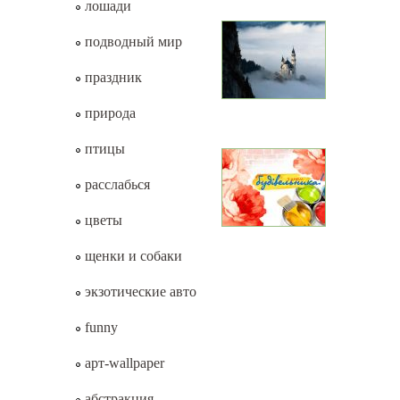
лошади
подводный мир
праздник
природа
птицы
расслабься
цветы
щенки и собаки
экзотические авто
funny
арт-wallpaper
абстракция