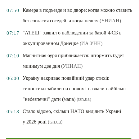
Камера в подъезде и во дворе: когда можно ставить
07:50
без согласия соседей, а когда нельзя
(УНИАН)
"АТЕШ" заявил о наблюдении за базой ФСБ в
07:17
оккупированном Донецке
(ИА УНН)
Магнитная буря приближается: штормить будет
07:10
минимум два дня
(УНИАН)
Україну накриває подвійний удар стихії:
06:00
синоптики забили на сполох і назвали найбільш
"небезпечні" дати (мапа)
(tsn.ua)
Стало відомо, скільки НАТО виділить Україні
05:18
у 2026 році
(tsn.ua)