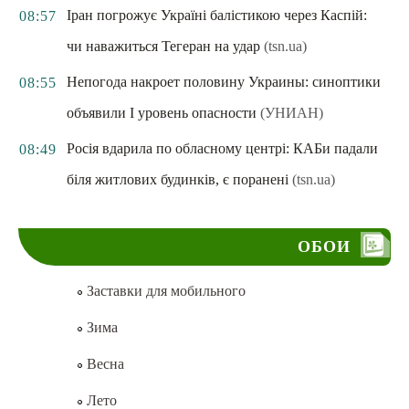
Іран погрожує Україні балістикою через Каспій:
08:57
чи наважиться Тегеран на удар
(tsn.ua)
Непогода накроет половину Украины: синоптики
08:55
объявили I уровень опасности
(УНИАН)
Росія вдарила по обласному центрі: КАБи падали
08:49
біля житлових будинків, є поранені
(tsn.ua)
ОБОИ
Заставки для мобильного
Зима
Весна
Лето