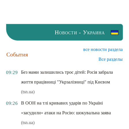
Новости - Украина
все новости раздела
События
Все разделы
Без мами залишились троє дітей: Росія забрала
09:29
життя працівниці "Укрзалізниці" під Києвом
(tsn.ua)
В ООН на тлі кривавих ударів по Україні
09:26
«засудили» атаки на Росію: шокувальна заява
(tsn.ua)