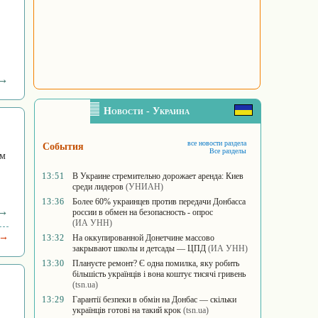
 →
Новости - Украина
все новости раздела
События
Все разделы
ым
13:51
В Украине стремительно дорожает аренда: Киев
среди лидеров
(УНИАН)
13:36
Более 60% украинцев против передачи Донбасса
 →
россии в обмен на безопасность - опрос
(ИА УНН)
 →
13:32
На оккупированной Донетчине массово
закрывают школы и детсады — ЦПД
(ИА УНН)
13:30
Плануєте ремонт? Є одна помилка, яку робить
більшість українців і вона коштує тисячі гривень
(tsn.ua)
13:29
Гарантії безпеки в обмін на Донбас — скільки
українців готові на такий крок
(tsn.ua)