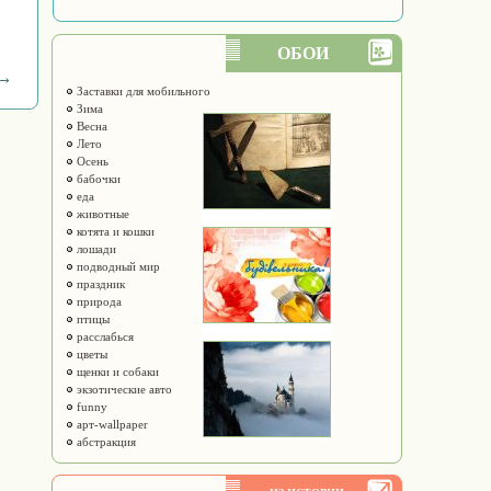
ОБОИ
 →
Заставки для мобильного
Зима
Весна
Лето
Осень
бабочки
еда
животные
котята и кошки
лошади
подводный мир
праздник
природа
птицы
расслабься
цветы
щенки и собаки
экзотические авто
funny
арт-wallpaper
абстракция