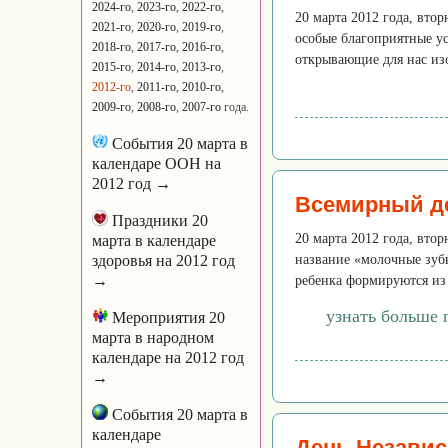
2024-го
,
2023-го
,
2022-го
,
20 марта 2012 года, вто
2021-го
,
2020-го
,
2019-го
,
особые благоприятные у
2018-го
,
2017-го
,
2016-го
,
открывающие для нас из
2015-го
,
2014-го
,
2013-го
,
2012-го
,
2011-го
,
2010-го
,
2009-го
,
2008-го
,
2007-го
года.
События 20 марта в
календаре ООН на
2012 год →
Всемирный де
Праздники 20
20 марта 2012 года, втор
марта в календаре
здоровья на 2012 год
название «молочные зуб
→
ребенка формируются из 
узнать больше 
Мероприятия 20
марта в народном
календаре на 2012 год
→
События 20 марта в
календаре
День Независ