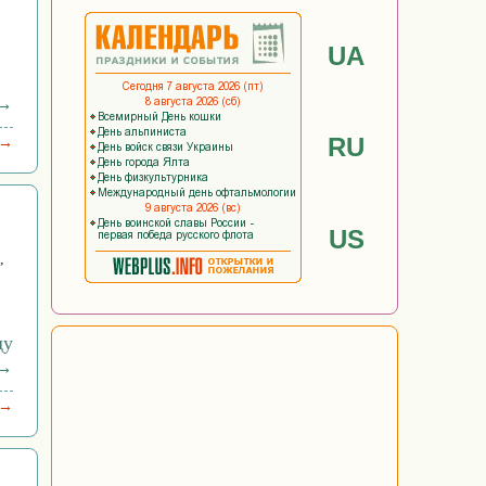
UA
 →
RU
 →
US
,
ду
→
 →