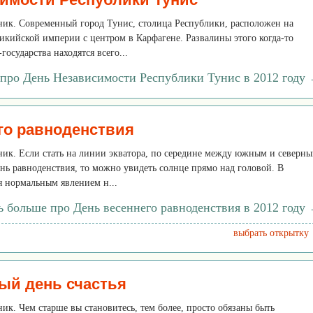
рник. Современный город Тунис, столица Республики, расположен на
икийской империи с центром в Карфагене. Развалины этого когда-то
осударства находятся всего...
 про День Независимости Республики Тунис в 2012 году
го равноденствия
рник. Если стать на линии экватора, по середине между южным и северн
нь равноденствия, то можно увидеть солнце прямо над головой. В
я нормальным явлением н...
ь больше про День весеннего равноденствия в 2012 году
выбрать открытку
ый день счастья
ник. Чем старше вы становитесь, тем более, просто обязаны быть