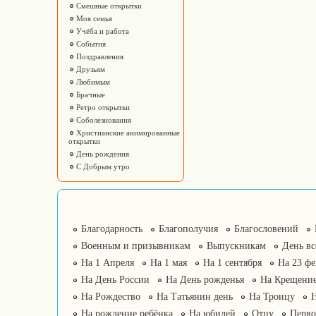
Смешные открытки
Моя семья
Учёба и работа
События
Поздравления
Друзьям
Любимым
Брачные
Ретро открытки
Соболезнования
Христианские анимированные
открытки
День рождения
С Добрым утро
Благодарность
Благополучия
Благословений
Военным и призывникам
Выпускникам
День в
На 1 Апреля
На 1 мая
На 1 сентября
На 23 фе
На День России
На День рожденья
На Крещение
На Рождество
На Татьянин день
На Троицу
На рождение ребёнка
На юбилей
Отцу
Перво