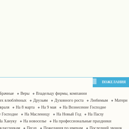
ПОЖЕЛАНИЯ
Брачные
Веры
Владельцу фирмы, компании
сех влюблённых
Друзьям
Духовного роста
Любимым
Матери
враля
На 8 марта
На 9 мая
На Вознесение Господне
 Господне
На Масленицу
На Новый Год
На Пасху
На Хануку
На новоселье
На профессиональные праздники
классникам
Песах
Пожелания по именам
Последний звонок