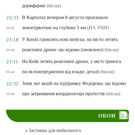
держферми
(tsn.ua)
В Карпатах вечером 8 августа произошло
23:33
землетрясение на глубине 5 км
(ИА УНН)
08 Авг
У Києві гримлять нові вибухи, на місто летять
23:18
реактивні дрони: що відомо (оновлено)
(tsn.ua)
08 Авг
На Київ летять реактивні дрони, у місті тривога
23:11
після попередження від влади: деталі
(tsn.ua)
08 Авг
Зник чат акцій на підтримку Федорова: що відомо
22:32
про затримання координатора протестів
(tsn.ua)
08 Авг
ОБОИ
Заставки для мобильного