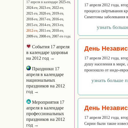
17 апреля в календаре
2025-го
,
17 апреля 2012 года, вт
2024-го
,
2023-го
,
2022-го
,
процесса свёртывания кр
2021-го
,
2020-го
,
2019-го
,
Симптомы заболевания в 
2018-го
,
2017-го
,
2016-го
,
2015-го
,
2014-го
,
2013-го
,
узнать больш
2012-го
,
2011-го
,
2010-го
,
2009-го
,
2008-го
,
2007-го
года.
События 17 апреля
День Независ
в календаре здоровья
на 2012 год →
17 апреля 2012 года, вт
душу населения в мире, 
Праздники 17
произошло от индо-европ
апреля в календаре
узнать больше п
национальных
праздников на 2012
год →
Мероприятия 17
День Незави
апреля в календаре
профессиональных
17 апреля 2012 года, вт
праздников на 2012
Сирии были такие извес
год →