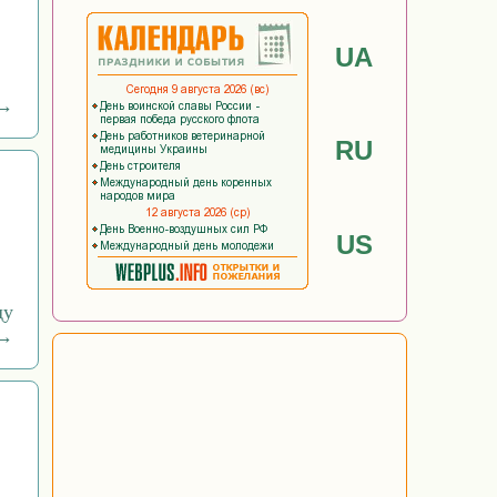
UA
 →
RU
US
ду
→