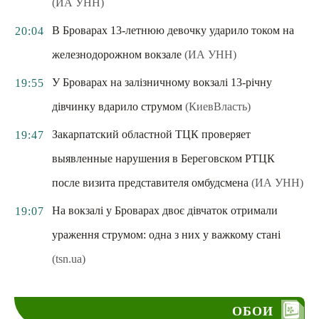
(ИА УНН)
В Броварах 13-летнюю девочку ударило током на
20:04
железнодорожном вокзале
(ИА УНН)
У Броварах на залізничному вокзалі 13-річну
19:55
дівчинку вдарило струмом
(КиевВласть)
Закарпатский областной ТЦК проверяет
19:47
выявленные нарушения в Береговском РТЦК
после визита представителя омбудсмена
(ИА УНН)
На вокзалі у Броварах двоє дівчаток отримали
19:07
ураження струмом: одна з них у важкому стані
(tsn.ua)
ОБОИ