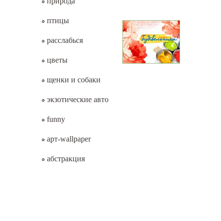
природа
птицы
расслабься
цветы
щенки и собаки
экзотические авто
funny
арт-wallpaper
абстракция