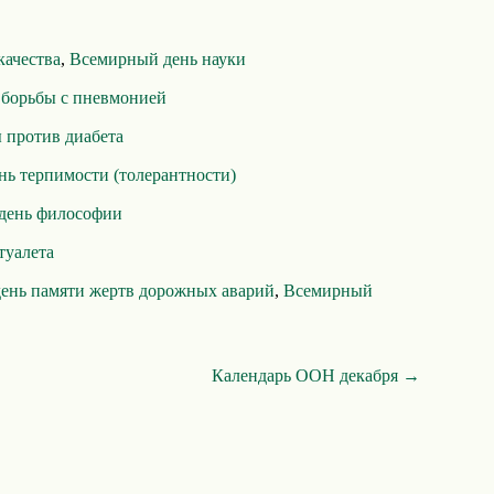
качества
,
Всемирный день науки
борьбы с пневмонией
 против диабета
ь терпимости (толерантности)
день философии
туалета
ень памяти жертв дорожных аварий
,
Всемирный
Календарь ООН декабря →