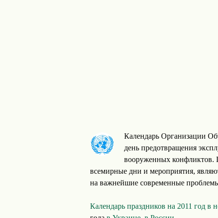
Календарь Организации Об
день предотвращения эксп
вооруженных конфликтов. 
всемирные дни и мероприятия, являю
на важнейшие современные проблем
Календарь праздников на 2011 год в 
года
в Украине
,
в России
.