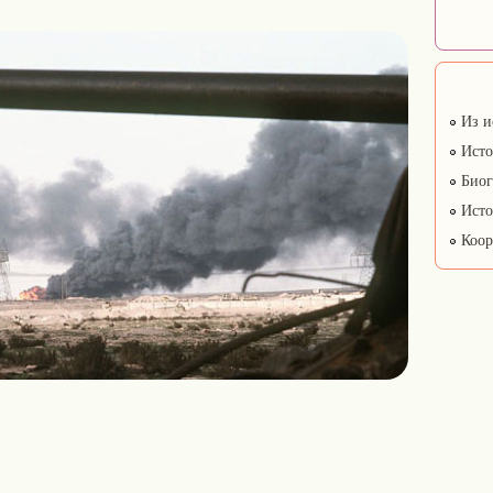
Из и
Исто
Биог
Исто
Коор