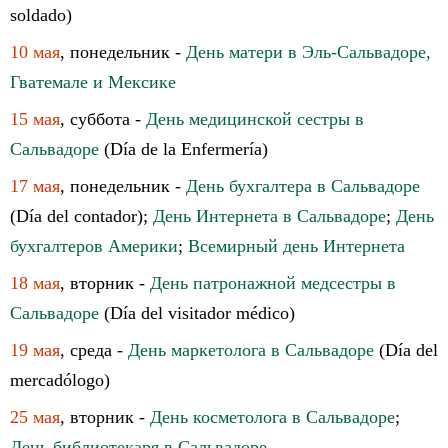
soldado)
10 мая
, понедельник -
День матери в Эль-Сальвадоре,
Гватемале и Мексике
15 мая
, суббота -
День медицинской сестры в
Сальвадоре
(Día de la Enfermería)
17 мая
, понедельник -
День бухгалтера в Сальвадоре
(Día del contador);
День Интернета в Сальвадоре
;
День
бухгалтеров Америки
;
Всемирный день Интернета
18 мая
, вторник -
День патронажной медсестры в
Сальвадоре
(Día del visitador médico)
19 мая
, среда -
День маркетолога в Сальвадоре
(Día del
mercadólogo)
25 мая
, вторник -
День косметолога в Сальвадоре
;
День библиотекаря в Сальвадоре