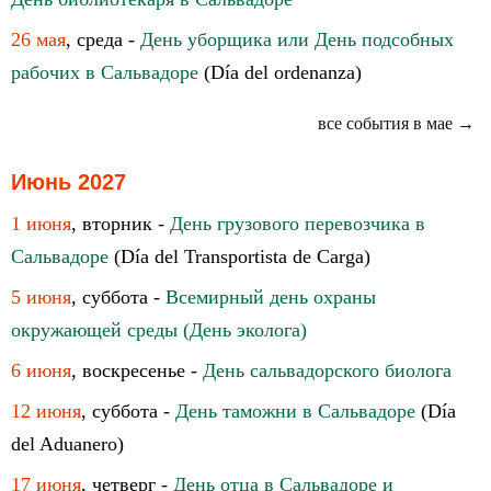
26 мая
, среда -
День уборщика или День подсобных
рабочих в Сальвадоре
(Día del ordenanza)
все события в мае →
Июнь 2027
1 июня
, вторник -
День грузового перевозчика в
Сальвадоре
(Día del Transportista de Carga)
5 июня
, суббота -
Всемирный день охраны
окружающей среды (День эколога)
6 июня
, воскресенье -
День сальвадорского биолога
12 июня
, суббота -
День таможни в Сальвадоре
(Día
del Aduanero)
17 июня
, четверг -
День отца в Сальвадоре и