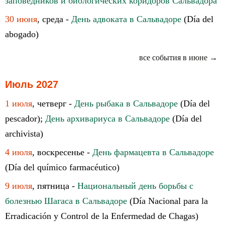
заповедников и биологических коридоров Сальвадора
30 июня
, среда -
День адвоката в Сальвадоре
(Día del
abogado)
все события в июне →
Июль 2027
1 июля
, четверг -
День рыбака в Сальвадоре
(Día del
pescador);
День архивариуса в Сальвадоре
(Día del
archivista)
4 июля
, воскресенье -
День фармацевта в Сальвадоре
(Día del químico farmacéutico)
9 июля
, пятница -
Национальный день борьбы с
болезнью Шагаса в Сальвадоре
(Día Nacional para la
Erradicación y Control de la Enfermedad de Chagas)