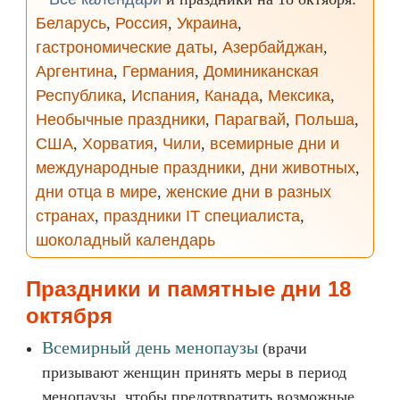
Беларусь
,
Россия
,
Украина
,
гастрономические даты
,
Азербайджан
,
Аргентина
,
Германия
,
Доминиканская
Республика
,
Испания
,
Канада
,
Мексика
,
Необычные праздники
,
Парагвай
,
Польша
,
США
,
Хорватия
,
Чили
,
всемирные дни и
международные праздники
,
дни животных
,
дни отца в мире
,
женские дни в разных
странах
,
праздники IT специалиста
,
шоколадный календарь
Праздники и памятные дни 18
октября
Всемирный день менопаузы
(врачи
призывают женщин принять меры в период
менопаузы, чтобы предотвратить возможные