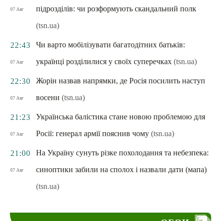
підрозділів: чи розформують скандальний полк
07 Авг
(tsn.ua)
Чи варто мобілізувати багатодітних батьків:
22:43
українці розділилися у своїх суперечках
(tsn.ua)
07 Авг
Жорін назвав напрямки, де Росія посилить наступ
22:30
восени
(tsn.ua)
07 Авг
Українська балістика стане новою проблемою для
21:23
Росії: генерал армії пояснив чому
(tsn.ua)
07 Авг
На Україну сунуть різке похолодання та небезпека:
21:00
синоптики забили на сполох і назвали дати (мапа)
07 Авг
(tsn.ua)