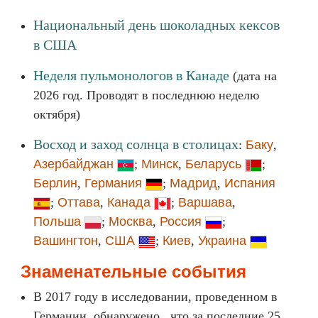
Национальный день шоколадных кексов
в США
Неделя пульмонологов в Канаде
(дата на
2026 год. Проводят в последнюю неделю
октября)
Восход и заход солнца в столицах
:
Баку
,
Азербайджан
;
Минск
,
Беларусь
;
Берлин
,
Германия
;
Мадрид
,
Испания
;
Оттава
,
Канада
;
Варшава
,
Польша
;
Москва
,
Россия
;
Вашингтон
,
США
;
Киев
,
Украина
Знаменательные события
В 2017 году в исследовании, проведенном в
Германии, обнаружено , что за последние 25