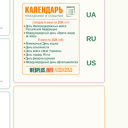
UA
 →
RU
US
 →