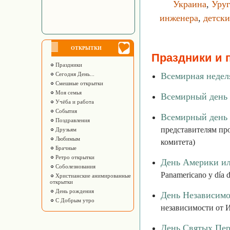
Украина
,
Уруг
инженера
,
детски
ОТКРЫТКИ
Праздники и 
Праздники
Сегодня День...
Всемирная неделя
Смешные открытки
Моя семья
Всемирный день 
Учёба и работа
События
Всемирный день 
Поздравления
представителям пр
Друзьям
Любимым
комитета)
Брачные
Ретро открытки
День Америки ил
Соболезнования
Panamericano y día 
Христианские анимированные
открытки
День рождения
День Независимо
С Добрым утро
независимости от И
День Святых Пер