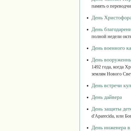
память о переводч
День Христофор
День благодарен
полной недели октя
День военного к
День вооруженны
1492 года, когда 
землям Нового Све
День встречи кул
День дайвера
День защиты дет
d'Aparecida, или Б
День инженера в