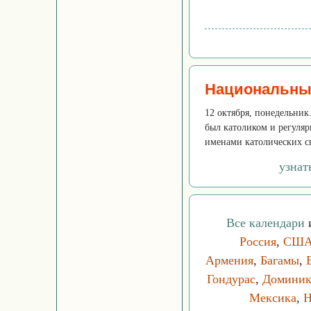
Национальны
12 октября, понедельник
был католиком и регуляр
именами католических свя
узнат
Все календари
и
Россия
,
СШ
Армения
,
Багамы
,
Гондурас
,
Доминик
Мексика
,
Н