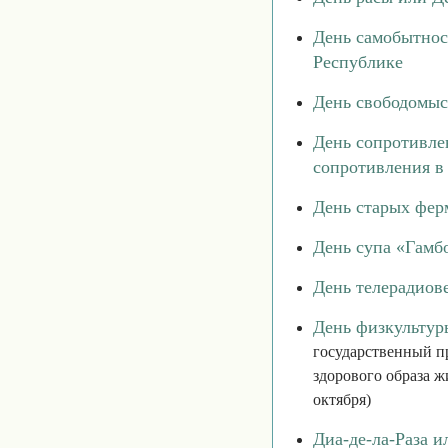
День самобытнос
Республике
День свободомы
День сопротивле
сопротивления в
День старых фе
День супа «Гамб
День телерадиов
День физкультур
государственный пр
здорового образа ж
октября)
Диа-де-ла-Раза и