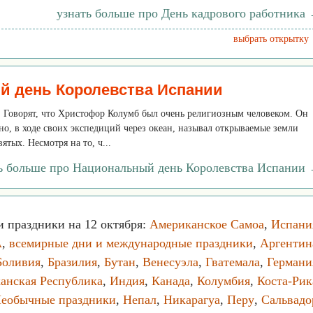
узнать больше про День кадрового работника
выбрать открытку
й день Королевства Испании
. Говорят, что Христофор Колумб был очень религиозным человеком. Он
но, в ходе своих экспедиций через океан, называл открываемые земли
тых. Несмотря на то, ч...
ь больше про Национальный день Королевства Испании
 праздники на 12 октября:
Американское Самоа
,
Испани
А
,
всемирные дни и международные праздники
,
Аргентин
Боливия
,
Бразилия
,
Бутан
,
Венесуэла
,
Гватемала
,
Германи
анская Республика
,
Индия
,
Канада
,
Колумбия
,
Коста-Рик
еобычные праздники
,
Непал
,
Никарагуа
,
Перу
,
Сальвадо