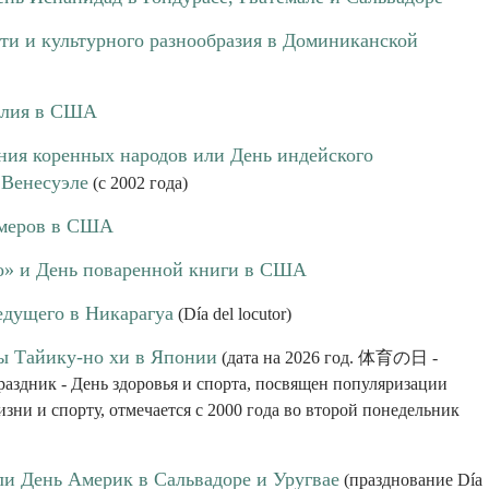
ти и культурного разнообразия в Доминиканской
слия в США
ния коренных народов или День индейского
 Венесуэле
(с 2002 года)
рмеров в США
о» и День поваренной книги в США
едущего в Никарагуа
(Día del locutor)
ы Тайику-но хи в Японии
(дата на 2026 год. 体育の日 -
аздник - День здоровья и спорта, посвящен популяризации
изни и спорту, отмечается с 2000 года во второй понедельник
ли День Америк в Сальвадоре и Уругвае
(празднование Día