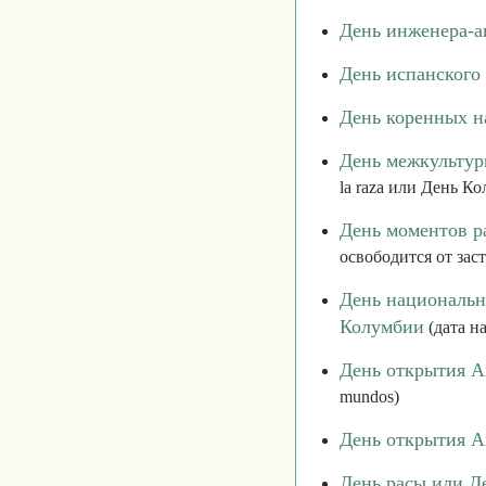
День инженера-а
День испанского
День коренных н
День межкультур
la raza или День Ко
День моментов р
освободится от зас
День национальн
Колумбии
(дата н
День открытия А
mundos)
День открытия А
День расы или Д