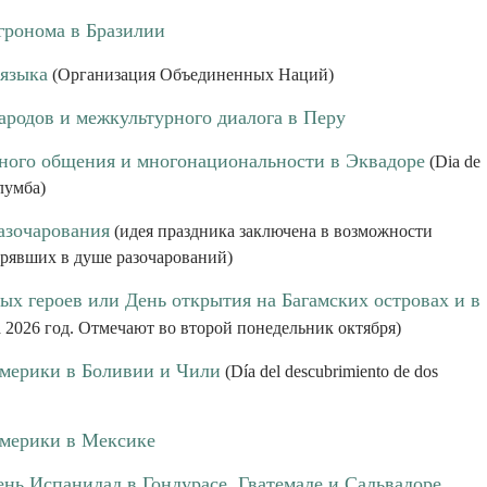
гронома в Бразилии
 языка
(Организация Объединенных Наций)
ародов и межкультурного диалога в Перу
ного общения и многонациональности в Эквадоре
(Dia de
лумба)
азочарования
(идея праздника заключена в возможности
трявших в душе разочарований)
ых героев или День открытия на Багамских островах и в
а 2026 год. Отмечают во второй понедельник октября)
мерики в Боливии и Чили
(Día del descubrimiento de dos
мерики в Мексике
ень Испанидад в Гондурасе, Гватемале и Сальвадоре