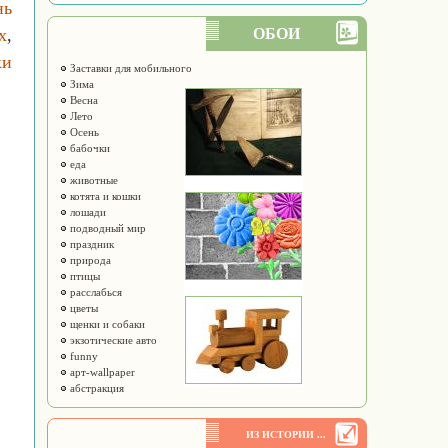
нь
х
,
ОБОИ
ки
Заставки для мобильного
Зима
Весна
Лето
Осень
бабочки
еда
животные
котята и кошки
лошади
подводный мир
праздник
природа
птицы
расслабься
цветы
щенки и собаки
экзотические авто
funny
арт-wallpaper
абстракция
ИЗ ИСТОРИИ ...