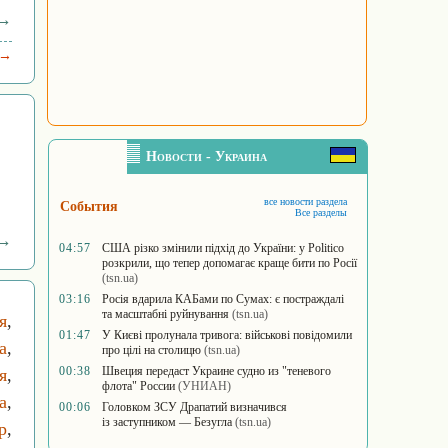
 →
 →
Новости - Украина
все новости раздела
События
Все разделы
 →
04:57
США різко змінили підхід до України: у Politico
розкрили, що тепер допомагає краще бити по Росії
(tsn.ua)
03:16
Росія вдарила КАБами по Сумах: є постраждалі
та масштабні руйнування
(tsn.ua)
я
,
01:47
У Києві пролунала тривога: військові повідомили
а
,
про цілі на столицю
(tsn.ua)
00:38
Швеция передаст Украине судно из "теневого
я
,
флота" России
(УНИАН)
а
,
00:06
Головком ЗСУ Драпатий визначився
із заступником — Безугла
(tsn.ua)
р
,