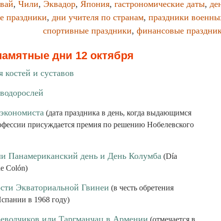
вай
,
Чили
,
Эквадор
,
Япония
,
гастрономические даты
,
де
е праздники
,
дни учителя по странам
,
праздники военны
спортивные праздники
,
финансовые праздни
памятные дни 12 октября
 костей и суставов
водорослей
экономиста
(дата праздника в день, когда выдающимся
офессии присуждается премия по решению Нобелевского
и Панамериканский день и День Колумба
(Día
de Colón)
сти Экваториальной Гвинеи
(в честь обретения
спании в 1968 году)
еводчиков или Таргманчац в Армении
(отмечается в