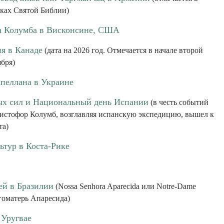
иках Святой Библии)
а Колумба в Висконсине, США
ия в Канаде
(дата на 2026 год. Отмечается в начале второй
бря)
апеллана в Украине
х сил и Национальный день Испании
(в честь событий
Христофор Колумб, возглавляя испанскую экспедицию, вышел к
та)
ьтур в Коста-Рике
ей в Бразилии
(Nossa Senhora Aparecida или Notre-Dame
огоматерь Апаресида)
 Уругвае