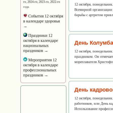
го
,
2024-го
,
2023-го
,
2022-го
12 октября, понедельник
года.
Всемирной организации з
борьбы с артритом прив
События 12 октября
в календаре здоровья
→
Праздники 12
октября в календаре
День Колумб
национальных
праздников →
12 октября, понедельни
праздником. Он отмечает
Мероприятия 12
мореплавателя Христофор
октября в календаре
профессиональных
праздников →
День кадрово
12 октября, понедельни
работников, или День ка
Использование професси