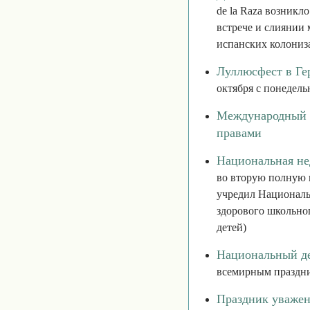
de la Raza возникл
встрече и слиянии
испанских колониз
Луллюсфест в Ге
октября с понедель
Международный д
правами
Национальная н
во вторую полную 
учредил Националь
здорового школьно
детей)
Национальный де
всемирным праздни
Праздник уважен