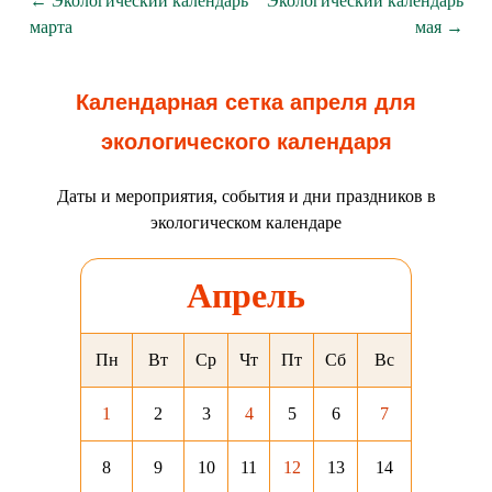
← Экологический календарь
Экологический календарь
марта
мая →
Календарная сетка апреля для
экологического календаря
Даты и мероприятия, события и дни праздников в
экологическом календаре
Апрель
Пн
Вт
Ср
Чт
Пт
Сб
Вс
1
2
3
4
5
6
7
8
9
10
11
12
13
14