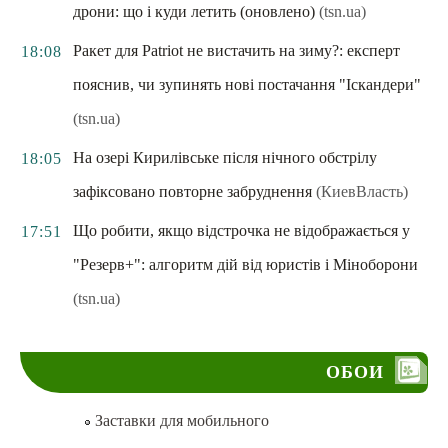
дрони: що і куди летить (оновлено)
(tsn.ua)
Ракет для Patriot не вистачить на зиму?: експерт
18:08
пояснив, чи зупинять нові постачання "Іскандери"
(tsn.ua)
На озері Кирилівське після нічного обстрілу
18:05
зафіксовано повторне забруднення
(КиевВласть)
Що робити, якщо відстрочка не відображається у
17:51
"Резерв+": алгоритм дій від юристів і Міноборони
(tsn.ua)
ОБОИ
Заставки для мобильного