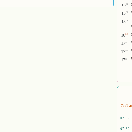
сб
15
сб
15
сб
15
вс
16
пн
17
пн
17
пн
17
Собы
07:32
07:30