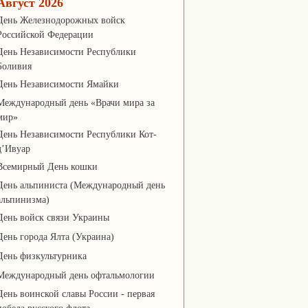
Август 2026
День Железнодорожных войск
Российской Федерации
День Независимости Республики
Боливия
День Независимости Ямайки
Международный день «Врачи мира за
мир»
День Независимости Республики Кот-
д’Ивуар
Всемирный День кошки
День альпиниста (Международный день
альпинизма)
День войск связи Украины
День города Ялта (Украина)
День физкультурника
Международный день офтальмологии
День воинской славы России - первая