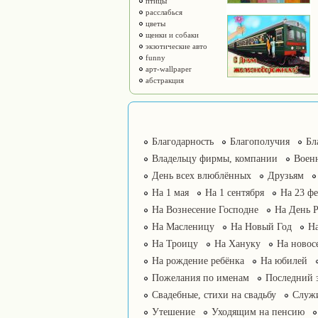
птицы
расслабься
цветы
щенки и собаки
экзотические авто
funny
арт-wallpaper
абстракция
Благодарность
Благополучия
Бл
Владельцу фирмы, компании
Воен
День всех влюблённых
Друзьям
На 1 мая
На 1 сентября
На 23 фе
На Вознесение Господне
На День 
На Масленицу
На Новый Год
На
На Троицу
На Хануку
На новос
На рождение ребёнка
На юбилей
Пожелания по именам
Последний 
Свадебные, стихи на свадьбу
Служ
Утешение
Уходящим на пенсию