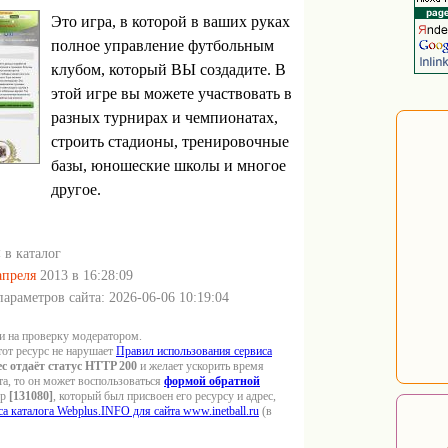
Это игра, в которой в ваших руках
полное управление футбольным
клубом, который ВЫ создадите. В
этой игре вы можете участвовать в
разных турнирах и чемпионатах,
строить стадионы, тренировочные
базы, юношеские школы и многое
другое.
 в каталог
апреля
2013 в 16:28:09
араметров сайта: 2026-06-06 10:19:04
и на проверку модератором.
тот ресурс не нарушает
Правил использования сервиса
с отдаёт статус HTTP 200
и желает ускорить время
а, то он может воспользоваться
формой обратной
ер
[131080]
, который был присвоен его ресурсу и адрес,
а каталога Webplus.INFO для сайта www.inetball.ru
(в