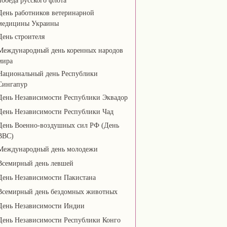
победа русского флота
День работников ветеринарной
медицины Украины
День строителя
Международный день коренных народов
мира
Национальный день Республики
Сингапур
День Независимости Республики Эквадор
День Независимости Республики Чад
День Военно-воздушных сил РФ (День
ВВС)
Международный день молодежи
Всемирный день левшей
День Независимости Пакистана
Всемирный день бездомных животных
День Независимости Индии
День Независимости Республики Конго