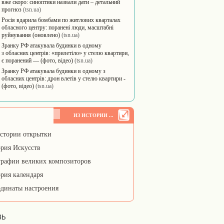
вже скоро: синоптики назвали дати – детальний
прогноз
(tsn.ua)
Росія вдарила бомбами по житлових кварталах
обласного центру: поранені люди, масштабні
руйнування (оновлено)
(tsn.ua)
Зранку РФ атакувала будинки в одному
з обласних центрів: «прилетіло» у стелю квартири,
є поранений — (фото, відео)
(tsn.ua)
Зранку РФ атакувала будинки в одному з
обласних центрів: дрон влетів у стелю квартири -
(фото, відео)
(tsn.ua)
ИЗ ИСТОРИИ ...
стории открытки
рия Искусств
рафии великих композиторов
рия календаря
динаты настроения
ЗЬ