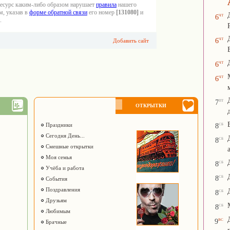
ресурс каким-либо образом нарушает
правила
нашего
м, указав в
форме обратной связи
его номер
[131080]
и
чт
6
.
чт
6
Добавить сайт
чт
6
чт
6
пт
7
ОТКРЫТКИ
сб
Праздники
8
Сегодня День...
сб
8
Смешные открытки
Моя семья
сб
8
Учёба и работа
сб
8
События
Поздравления
сб
8
Друзьям
сб
8
Любимым
вс
9
Брачные