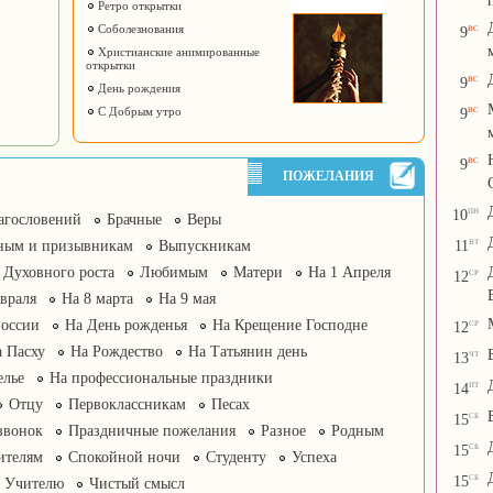
Ретро открытки
вс
Соболезнования
9
Христианские анимированные
открытки
вс
9
День рождения
вс
С Добрым утро
9
вс
9
ПОЖЕЛАНИЯ
пн
10
агословений
Брачные
Веры
вт
11
ным и призывникам
Выпускникам
Духовного роста
Любимым
Матери
На 1 Апреля
ср
12
враля
На 8 марта
На 9 мая
ср
России
На День рожденья
На Крещение Господне
12
 Пасху
На Рождество
На Татьянин день
чт
13
елье
На профессиональные праздники
пт
14
Отцу
Первоклассникам
Песах
сб
15
звонок
Праздничные пожелания
Разное
Родным
сб
15
ителям
Спокойной ночи
Студенту
Успеха
сб
15
Учителю
Чистый смысл