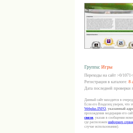
Группа:
Игры
Переходы на сайт >0/1071<
Регистрация в каталоге:
8 
Дата последней проверки п
Данный сайт находится в очеред
Если его Владелец уверен, что э
Webplus.INFO
,
указанный адре
прохождения модерации его сайт
связи
, указав в сообщении ном
где расположен
информер сервис
случае использования).