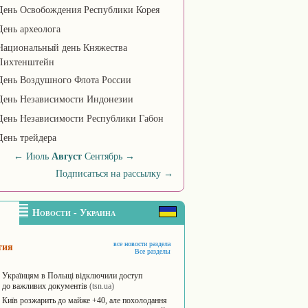
День Освобождения Республики Корея
День археолога
Национальный день Княжества
Лихтенштейн
День Воздушного Флота России
День Независимости Индонезии
День Независимости Республики Габон
День трейдера
←
Июль
Август
Сентябрь
→
Подписаться на рассылку
→
Новости - Украина
все новости раздела
тия
Все разделы
Українцям в Польщі відключили доступ
до важливих документів
(tsn.ua)
Київ розжарить до майже +40, але похолодання