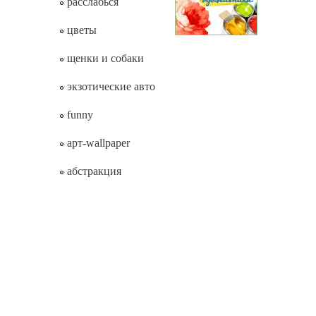
расслабься
цветы
щенки и собаки
экзотические авто
funny
арт-wallpaper
абстракция