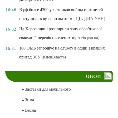
В рф более 4300 участников войны и их детей
16:48
поступили в вузы по льготам - ЦПД
(ИА УНН)
На Херсонщині розширили зону обов’язкової
16:32
евакуації: перелік населених пунктів
(tsn.ua)
100 ОМБ запрошує на службу в одній з кращих
16:31
бригад ЗСУ
(КиевВласть)
ОБОИ
Заставки для мобильного
Зима
Весна