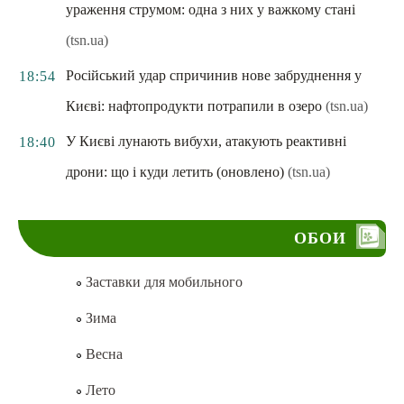
ураження струмом: одна з них у важкому стані
(tsn.ua)
Російський удар спричинив нове забруднення у
18:54
Києві: нафтопродукти потрапили в озеро
(tsn.ua)
У Києві лунають вибухи, атакують реактивні
18:40
дрони: що і куди летить (оновлено)
(tsn.ua)
ОБОИ
Заставки для мобильного
Зима
Весна
Лето