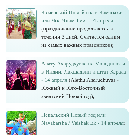
Кхмерский Новый год в Камбодже
или Чол Чнам Тми - 14 апреля
(празднование продолжается в
течении 3 дней. Считается одним
из самых важных праздников);
Алату Ахарудхувас на Мальдивах и
в Индии, Лакшадвип и штат Керала
- 14 апреля
(Alathu Aharudhuvas -
Южный и Юго-Восточный
азиатский Новый год);
Непальский Новый год или
Navabarsha / Vaishak Ek - 14 апреля
;