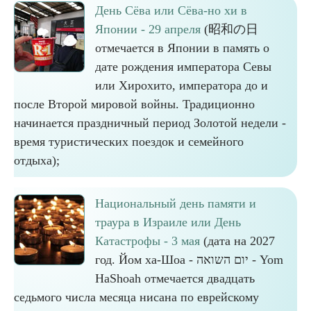
День Сёва или Сёва-но хи в
Японии - 29 апреля
(昭和の日
отмечается в Японии в память о
дате рождения императора Севы
или Хирохито, императора до и
после Второй мировой войны. Традиционно
начинается праздничный период Золотой недели -
время туристических поездок и семейного
отдыха);
Национальный день памяти и
траура в Израиле или День
Катастрофы - 3 мая
(дата на 2027
год. Йом ха-Шоа - יום השואה - Yom
HaShoah отмечается двадцать
седьмого числа месяца нисана по еврейскому