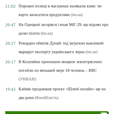
Порожні полиці в магазинах налякали киян: чи
21:02
варто запасатися продуктами
(tsn.ua)
На Одещині загорівся і впав МіГ-29: що відомо про
20:47
долю пілота
(tsn.ua)
Рекордно обмілів Дунай: під загрозою важливий
20:27
маршрут експорту українського зерна
(tsn.ua)
В Колумбии произошло мощное землетрясение:
20:17
погибли по меньшей мере 18 человек, - ВВС
(УНИАН)
Кабмін продовжив проєкт «Шлюб онлайн» ще на
19:42
два роки
(КиевВласть)