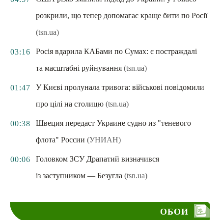
розкрили, що тепер допомагає краще бити по Росії
(tsn.ua)
Росія вдарила КАБами по Сумах: є постраждалі
03:16
та масштабні руйнування
(tsn.ua)
У Києві пролунала тривога: військові повідомили
01:47
про цілі на столицю
(tsn.ua)
Швеция передаст Украине судно из "теневого
00:38
флота" России
(УНИАН)
Головком ЗСУ Драпатий визначився
00:06
із заступником — Безугла
(tsn.ua)
ОБОИ