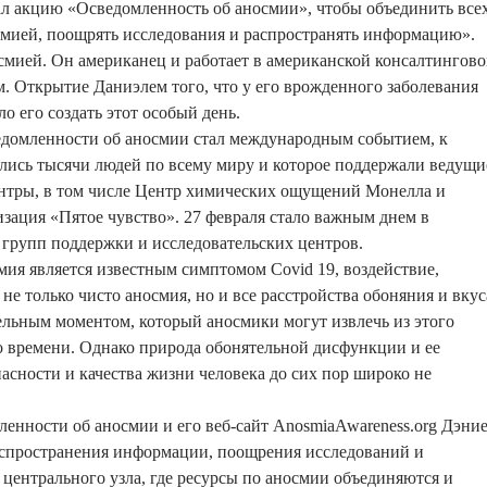
чал акцию «Осведомленность об аносмии», чтобы объединить всех
смией, поощрять исследования и распространять информацию».
смией. Он американец и работает в американской консалтингов
. Открытие Даниэлем того, что у его врожденного заболевания
ло его создать этот особый день.
ведомленности об аносмии стал международным событием, к
лись тысячи людей по всему миру и которое поддержали ведущи
ентры, в том числе Центр химических ощущений Монелла и
зация «Пятое чувство». 27 февраля стало важным днем в
 групп поддержки и исследовательских центров.
мия является известным симптомом Covid 19, воздействие,
не только чисто аносмия, но и все расстройства обоняния и вкус
льным моментом, который аносмики могут извлечь из этого
о времени. Однако природа обонятельной дисфункции и ее
пасности и качества жизни человека до сих пор широко не
ленности об аносмии и его веб-сайт AnosmiaAwareness.org Дэни
спространения информации, поощрения исследований и
ентрального узла, где ресурсы по аносмии объединяются и