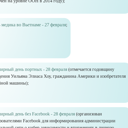
чен на уровне ООН в 2014 году);
 медика во Вьетнаме - 27 февраля
;
ирный день портных - 28 февраля
(отмечается годовщину
ения Уильяма Элиаса Хоу, гражданина Америки и изобретателя
йной машины);
ирный день без Facebook - 28 февраля
(организован
зователями Facebook для информирования администрации
альной сети о кибер-зависимости и вторжениях в личную