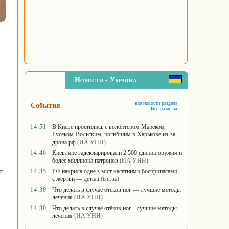
Новости - Украина
все новости раздела
События
Все разделы
14:51
В Киеве простились с волонтером Мареком
Русеком-Вольским, погибшим в Харькове из-за
дрона рф
(ИА УНН)
14:46
Киевляне задекларировали 2 500 единиц оружия и
более миллиона патронов
(ИА УНН)
т
14:35
РФ накрила одне з міст касетними боєприпасами:
є жертви — деталі
(tsn.ua)
14:30
Что делать в случае отёков ног — лучшие методы
лечения
(ИА УНН)
14:30
Что делать в случае отёков ног - лучшие методы
лечения
(ИА УНН)