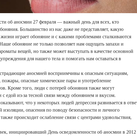
ти об аносмии 27 февраля — важный день для всех, кто
обоняния. Большинство из нас даже не представляет, какую
 жизни играет обоняние и с какими проблемами сталкиваются
Наше обоняние не только позволяет нам ощущать запахи и
ароматы вещей, но также может выступать в качестве основной
упреждения для нашего тела и помогать нам оставаться в
о страдающие аносмией восприимчивы к опасным ситуациям,
а, пожары, опасные химические пары и употребление
в. Кроме того, люди с потерей обоняния также могут
 с едой из-за тесной связи между обонянием и вкусом.
оказывают, что у некоторых людей депрессия развивается в отве
й изоляции, опасения по поводу безопасности и личного
а также происходит ослабление связи с центрами удовольствия,
век, инициировавший День осведомленности об аносмии в 2012