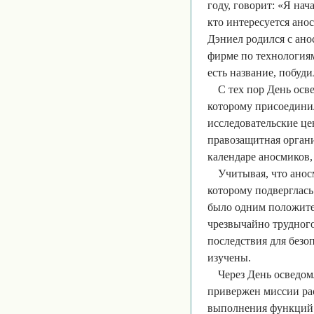
году, говорит: «Я на
кто интересуется ано
Дэниел родился с ано
фирме по технологиям
есть название, побуди
С тех пор День ос
которому присоедини
исследовательские ц
правозащитная органи
календаре аносмиков,
Учитывая, что анос
которому подверглась 
было одним положите
чрезвычайно трудног
последствия для безо
изучены.
Через День осведом
привержен миссии ра
выполнения функций ц