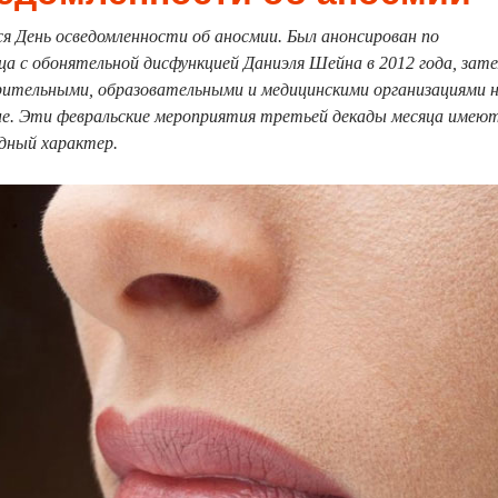
я День осведомленности об аносмии. Был анонсирован по
а с обонятельной дисфункцией Даниэля Шейна в 2012 года, зат
ительными, образовательными и медицинскими организациями 
е. Эти февральские мероприятия третьей декады месяца имею
дный характер.