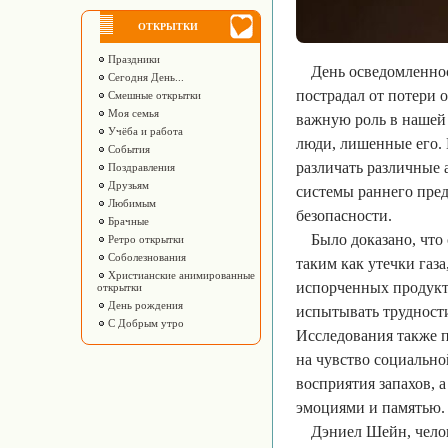
ОТКРЫТКИ
Праздники
День осведомленнос
Сегодня День...
пострадал от потери 
Смешные открытки
Моя семья
важную роль в нашей
Учёба и работа
люди, лишенные его. 
События
различать различные 
Поздравления
Друзьям
системы раннего пред
Любимым
безопасности.
Брачные
Было доказано, чт
Ретро открытки
Соболезнования
таким как утечки газ
Христианские анимированные
испорченных продукто
открытки
День рождения
испытывать трудности
С Добрым утро
Исследования также п
на чувство социально
восприятия запахов, 
эмоциями и памятью.
Дэниел Шейн, чело