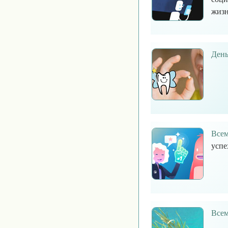
жизн
День
Всем
успе
Всем