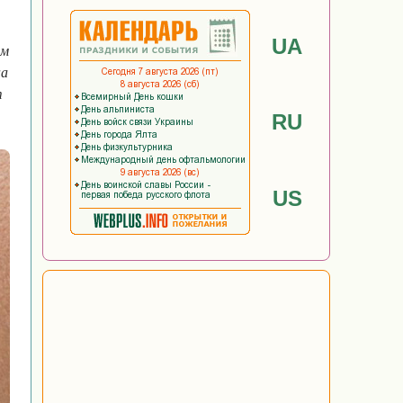
UA
ем
на
т
RU
US