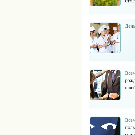
отме
День
Всем
рожд
шве
Всем
поль
соци