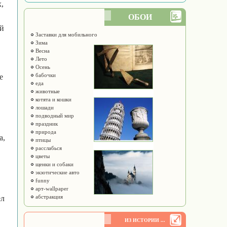
,
ОБОИ
ой
Заставки для мобильного
Зима
Весна
Лето
Осень
бабочки
е
еда
животные
котята и кошки
лошади
подводный мир
праздник
природа
а,
птицы
расслабься
цветы
щенки и собаки
экзотические авто
funny
арт-wallpaper
абстракция
ел
ИЗ ИСТОРИИ ...