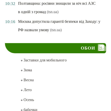
Полтавщина: росіяни знищили за ніч всі АЗС
10:32
в одній з громад
(tsn.ua)
Москва допустила гарантії безпеки від Заходу: у
10:16
РФ назвали умову
(tsn.ua)
ОБОИ
Заставки для мобильного
Зима
Весна
Лето
Осень
бабочки