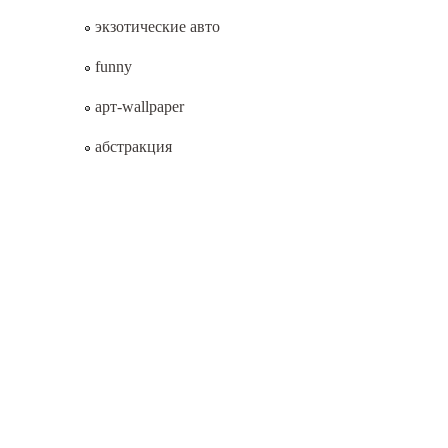
экзотические авто
funny
арт-wallpaper
абстракция