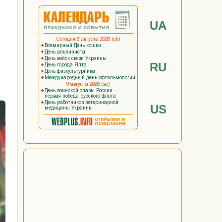
UA
RU
US