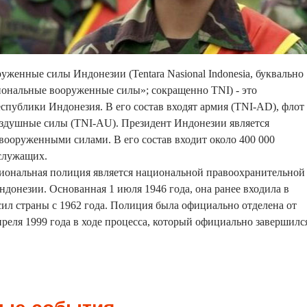
женные силы Индонезии (Tentara Nasional Indonesia, буквально
ональные вооруженные силы»; сокращенно TNI) - это
публики Индонезия. В его состав входят армия (TNI-AD), флот
оздушные силы (TNI-AU). Президент Индонезии является
ооруженными силами. В его состав входит около 400 000
служащих.
иональная полиция является национальной правоохранительной
донезии. Основанная 1 июля 1946 года, она ранее входила в
ил страны с 1962 года. Полиция была официально отделена от
реля 1999 года в ходе процесса, который официально завершилс