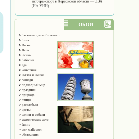
автотранспорт в Херсонской области — ОВА
(ИА УНН)
ОБОИ
Заставки для мобильного
Зима
Весна
Лето
Осень
бабочки
еда
животные
котята и кошки
лошади
подводный мир
праздник
природа
птицы
расслабься
цветы
щенки и собаки
экзотические авто
funny
арт-wallpaper
абстракция