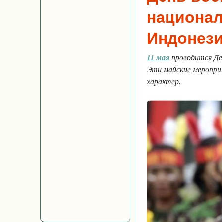
национа
Индонез
11 мая
проводится Де
Эти майские меропри
характер.