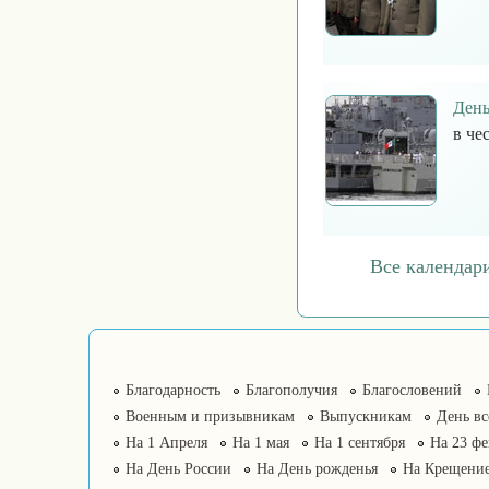
День
в че
Все календари
Благодарность
Благополучия
Благословений
Военным и призывникам
Выпускникам
День в
На 1 Апреля
На 1 мая
На 1 сентября
На 23 фе
На День России
На День рожденья
На Крещение