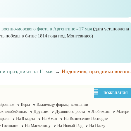
 военно-морского флота в Аргентине - 17 мая
(дата установлена
сть победы в битве 1814 года под Монтевидео)
 и праздники на 11 мая
→
Индонезия
,
праздники военн
ПОЖЕЛАНИЯ
Брачные
Веры
Владельцу фирмы, компании
сех влюблённых
Друзьям
Духовного роста
Любимым
Матери
враля
На 8 марта
На 9 мая
На Вознесение Господне
 Господне
На Масленицу
На Новый Год
На Пасху