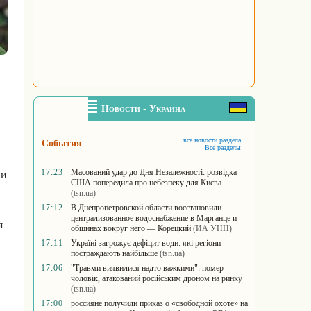
Новости - Украина
все новости раздела
События
Все разделы
17:23
Масований удар до Дня Незалежності: розвідка
 и
США попередила про небезпеку для Києва
(tsn.ua)
17:12
В Днепропетровской области восстановили
централизованное водоснабжение в Марганце и
я
общинах вокруг него — Корецкий
(ИА УНН)
17:11
Україні загрожує дефіцит води: які регіони
постраждають найбільше
(tsn.ua)
17:06
"Травми виявилися надто важкими": помер
чоловік, атакований російським дроном на ринку
(tsn.ua)
17:00
россияне получили приказ о «свободной охоте» на