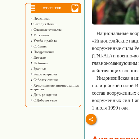
ОТКРЫТКИ
Праздники
Сегодня День...
Смешные открытки
Национальные воору
Моя семья
«Индонезийские наци
Учёба и работа
События
вооруженные силы Рес
Поздравления
(TNI-AL) и военно-в
Друзьям
главнокомандующим в
Любимым
Брачные
действующих военно
Ретро открытки
Индонезийская нац
Соболезнования
полицейской силой Ин
Христианские анимированные
открытки
состав вооруженных с
День рождения
вооруженных сил 1 ап
С Добрым утро
1 июля 1999 года.