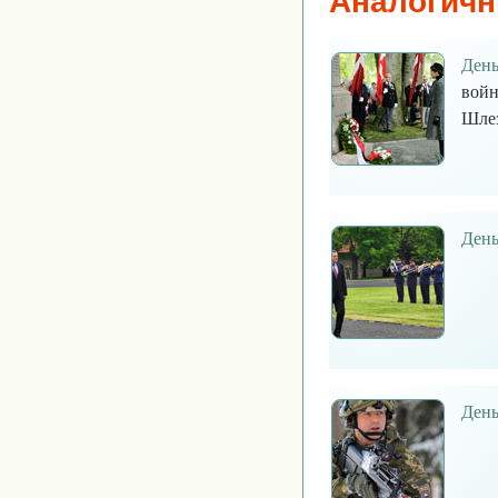
Аналогичн
День
войн
Шлез
День
День