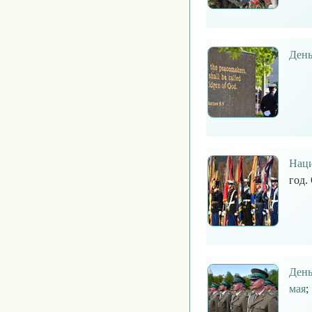
День
Наци
год.
День
мая
;