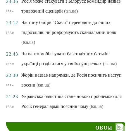
Росія може атакувати з Білорусі: командир назвав
23:36
тривожний сценарій
(tsn.ua)
07 Авг
Частину бійців "Скелі" переводять до інших
23:12
підрозділів: чи розформують скандальний полк
07 Авг
(tsn.ua)
Чи варто мобілізувати багатодітних батьків:
22:43
українці розділилися у своїх суперечках
(tsn.ua)
07 Авг
Жорін назвав напрямки, де Росія посилить наступ
22:30
восени
(tsn.ua)
07 Авг
Українська балістика стане новою проблемою для
21:23
Росії: генерал армії пояснив чому
(tsn.ua)
07 Авг
ОБОИ