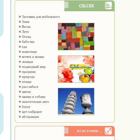
ОБОИ
Заставки для мобильного
Зима
Весна
Лето
Осень
бабочки
еда
животные
котята и кошки
лошади
подводный мир
праздник
природа
птицы
расслабься
цветы
щенки и собаки
экзотические авто
funny
арт-wallpaper
абстракция
ИЗ ИСТОРИИ ...