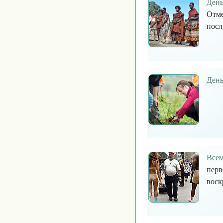
День
Отме
посл
День
Всем
перв
воск