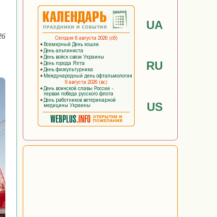
UA
26
RU
US