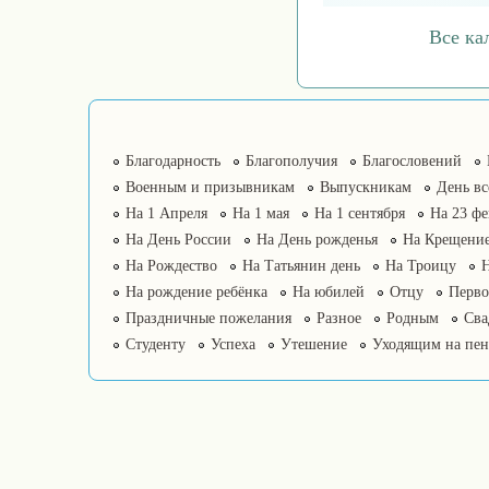
Все ка
Благодарность
Благополучия
Благословений
Военным и призывникам
Выпускникам
День в
На 1 Апреля
На 1 мая
На 1 сентября
На 23 фе
На День России
На День рожденья
На Крещение
На Рождество
На Татьянин день
На Троицу
На рождение ребёнка
На юбилей
Отцу
Перво
Праздничные пожелания
Разное
Родным
Сва
Студенту
Успеха
Утешение
Уходящим на пе