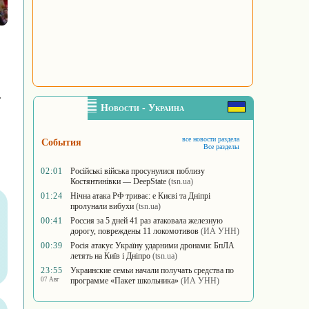
.
Новости - Украина
все новости раздела
События
Все разделы
02:01
Російські війська просунулися поблизу
Костянтинівки — DeepState
(tsn.ua)
01:24
Нічна атака РФ триває: e Києві та Дніпрі
пролунали вибухи
(tsn.ua)
00:41
Россия за 5 дней 41 раз атаковала железную
дорогу, повреждены 11 локомотивов
(ИА УНН)
00:39
Росія атакує Україну ударними дронами: БпЛА
летять на Київ і Дніпро
(tsn.ua)
23:55
Украинские семьи начали получать средства по
07 Авг
программе «Пакет школьника»
(ИА УНН)