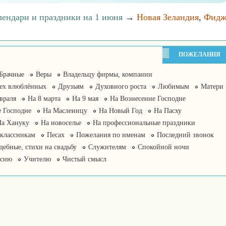
лендари и праздники на 1 июня
→
Новая Зеландия
,
Фидж
ПОЖЕЛАНИЯ
Брачные
Веры
Владельцу фирмы, компании
сех влюблённых
Друзьям
Духовного роста
Любимым
Матери
враля
На 8 марта
На 9 мая
На Вознесение Господне
 Господне
На Масленицу
На Новый Год
На Пасху
На Хануку
На новоселье
На профессиональные праздники
классникам
Песах
Пожелания по именам
Последний звонок
дебные, стихи на свадьбу
Служителям
Спокойной ночи
нсию
Учителю
Чистый смысл