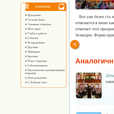
ОТКРЫТКИ
Праздники
Вот уже более ста 
Сегодня День...
отмечается в июне ка
Смешные открытки
отмечает этот праздн
Моя семья
Учёба и работа
Зеландии. Форма пра
События
Поздравления
Друзьям
Любимым
Брачные
Аналогичн
Ретро открытки
Соболезнования
Христианские анимированные
открытки
День
День рождения
озна
С Добрым утро