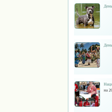
День
День
Наци
на 2