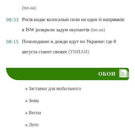
(tsn.ua)
Росія кидає колосальні сили на один із напрямків:
08:33
в ISW розкрили задум окупантів
(tsn.ua)
Похолодание и дожди идут по Украине: где 8
08:15
августа станет свежее
(УНИАН)
ОБОИ
Заставки для мобильного
Зима
Весна
Лето