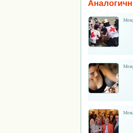
Аналогичн
Межд
Межд
Межд