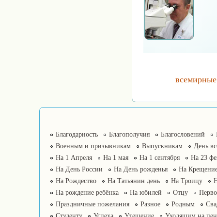
всемирные
Благодарность
Благополучия
Благословений
Военным и призывникам
Выпускникам
День в
На 1 Апреля
На 1 мая
На 1 сентября
На 23 фе
На День России
На День рожденья
На Крещение
На Рождество
На Татьянин день
На Троицу
На рождение ребёнка
На юбилей
Отцу
Перво
Праздничные пожелания
Разное
Родным
Сва
Студенту
Успеха
Утешение
Уходящим на пе