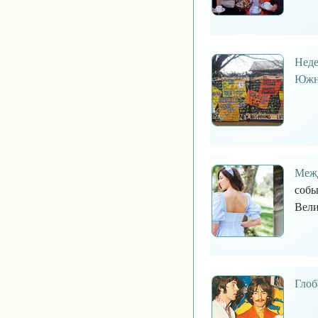
Неде
Южно
Межд
собы
Вели
Глоб