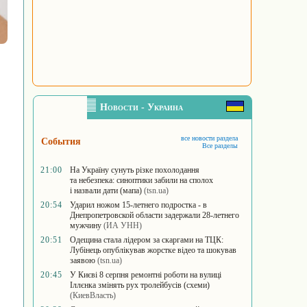
Новости - Украина
все новости раздела
События
Все разделы
21:00
На Україну сунуть різке похолодання
та небезпека: синоптики забили на сполох
і назвали дати (мапа)
(tsn.ua)
20:54
Ударил ножом 15-летнего подростка - в
Днепропетровской области задержали 28-летнего
мужчину
(ИА УНН)
20:51
Одещина стала лідером за скаргами на ТЦК:
Лубінець опублікував жорстке відео та шокував
заявою
(tsn.ua)
20:45
У Києві 8 серпня ремонтні роботи на вулиці
Іллєнка змінять рух тролейбусів (схеми)
(КиевВласть)