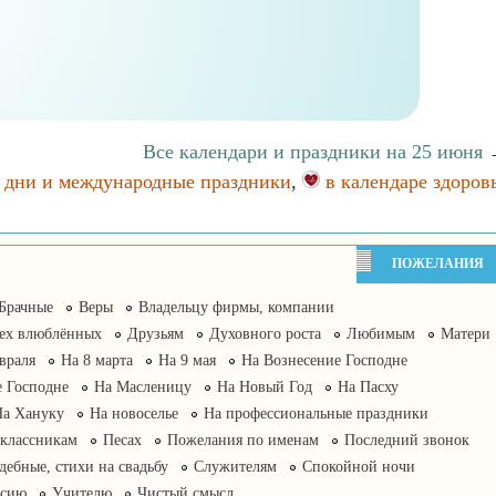
Все календари и праздники на 25 июня
 дни и международные праздники
,
в календаре здоров
ПОЖЕЛАНИЯ
Брачные
Веры
Владельцу фирмы, компании
сех влюблённых
Друзьям
Духовного роста
Любимым
Матери
враля
На 8 марта
На 9 мая
На Вознесение Господне
 Господне
На Масленицу
На Новый Год
На Пасху
На Хануку
На новоселье
На профессиональные праздники
классникам
Песах
Пожелания по именам
Последний звонок
дебные, стихи на свадьбу
Служителям
Спокойной ночи
нсию
Учителю
Чистый смысл