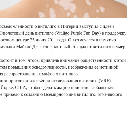
осведомленности о витилиго в Нигерии выступил с идеей
Фиолетовый день витилиго (Vitiligo Purple Fun Day) в поддержку
орговом центре 25 июня 2011 года. Он отмечался в память о
-музыки Майкле Джексоне, который страдал от витилиго и умер
остоит в том, чтобы привлечь внимание общественности к этой
утем повышения осведомленности, изображения ее истинной
ия распространенных мифов о витилиго.
ании присоединился Фонд исследования витилиго (VRF),
Йорке, США, чтобы сделать акцию поистине глобальным
е привело к созданию Всемирного дня витилиго, отмечаемого