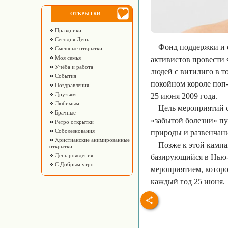
ОТКРЫТКИ
Праздники
Сегодня День...
Фонд поддержки и 
Смешные открытки
Моя семья
активистов провести 
Учёба и работа
людей с витилиго в т
События
покойном короле поп
Поздравления
Друзьям
25 июня 2009 года.
Любимым
Цель мероприятий с
Брачные
«забытой болезни» п
Ретро открытки
Соболезнования
природы и развенчан
Христианские анимированные
Позже к этой камп
открытки
День рождения
базирующийся в Нью-
С Добрым утро
мероприятием, которо
каждый год 25 июня.