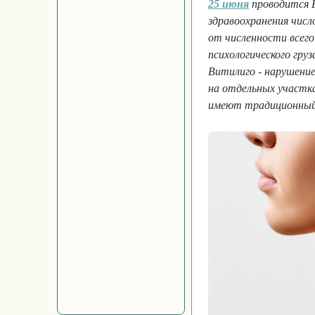
25 июня
проводится В
здравоохранения числ
от численности всего
психологического гру
Витилиго - нарушени
на отдельных участк
имеют традиционный