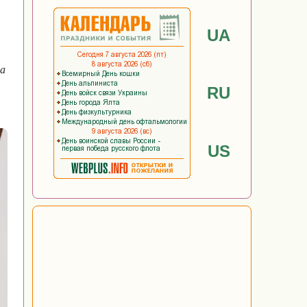
UA
на
RU
US