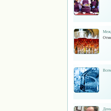
Межд
Отме
Всем
День