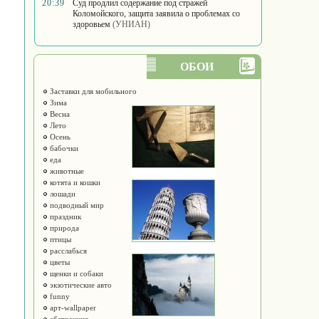
20:39
Суд продлил содержание под стражей
Коломойского, защита заявила о проблемах со
здоровьем
(УНИАН)
ОБОИ
Заставки для мобильного
Зима
Весна
Лето
Осень
бабочки
еда
животные
котята и кошки
лошади
подводный мир
праздник
природа
птицы
расслабься
цветы
щенки и собаки
экзотические авто
funny
арт-wallpaper