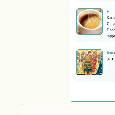
Наци
Кана
Исла
Норв
Афри
День
(кат