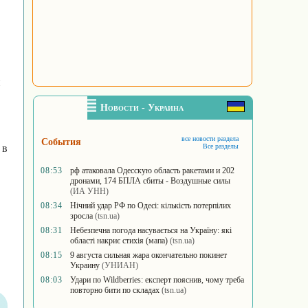
,
и
Новости - Украина
все новости раздела
События
 в
Все разделы
08:53
рф атаковала Одесскую область ракетами и 202
дронами, 174 БПЛА сбиты - Воздушные силы
(ИА УНН)
08:34
Нічний удар РФ по Одесі: кількість потерпілих
зросла
(tsn.ua)
08:31
Небезпечна погода насувається на Україну: які
області накриє стихія (мапа)
(tsn.ua)
08:15
9 августа сильная жара окончательно покинет
Украину
(УНИАН)
08:03
Удари по Wildberries: експерт пояснив, чому треба
повторно бити по складах
(tsn.ua)