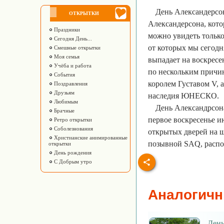
День Александерсон
ОТКРЫТКИ
Александерсона, кото
Праздники
можно увидеть только
Сегодня День...
от которых мы сегодн
Смешные открытки
Моя семья
выпадает на воскресе
Учёба и работа
по нескольким причин
События
королем Густавом V, 
Поздравления
Друзьям
наследия ЮНЕСКО.
Любимым
День Александрсона
Брачные
первое воскресенье ию
Ретро открытки
Соболезнования
открытых дверей на 
Христианские анимированные
позывной SAQ, распо
открытки
День рождения
С Добрым утро
Аналогичн
День