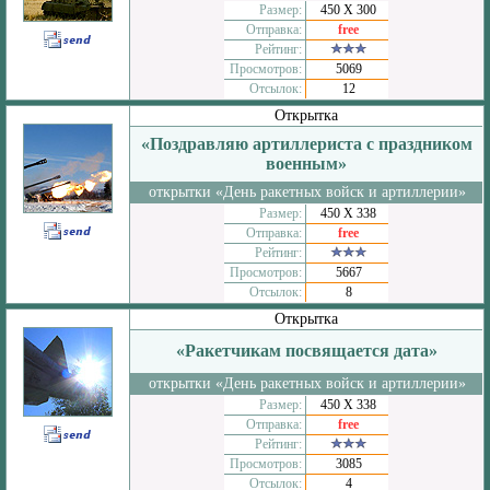
Размер:
450 Х 300
Отправка:
free
Рейтинг:
Просмотров:
5069
Отсылок:
12
Открытка
«Поздравляю артиллериста с праздником
военным»
открытки «День ракетных войск и артиллерии»
Размер:
450 Х 338
Отправка:
free
Рейтинг:
Просмотров:
5667
Отсылок:
8
Открытка
«Ракетчикам посвящается дата»
открытки «День ракетных войск и артиллерии»
Размер:
450 Х 338
Отправка:
free
Рейтинг:
Просмотров:
3085
Отсылок:
4