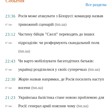
События
Все разделы
Росія може атакувати з Білорусі: командир назвав
23:36
тривожний сценарій
(tsn.ua)
07 Авг
Частину бійців "Скелі" переводять до інших
23:12
підрозділів: чи розформують скандальний полк
07 Авг
(tsn.ua)
Чи варто мобілізувати багатодітних батьків:
22:43
українці розділилися у своїх суперечках
(tsn.ua)
07 Авг
Жорін назвав напрямки, де Росія посилить наступ
22:30
восени
(tsn.ua)
07 Авг
Українська балістика стане новою проблемою для
21:23
Росії: генерал армії пояснив чому
(tsn.ua)
07 Авг