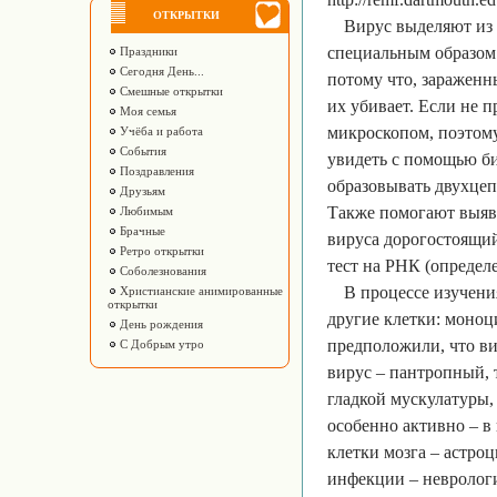
ОТКРЫТКИ
Вирус выделяют из
специальным образом
Праздники
Сегодня День...
потому что, зараженн
Смешные открытки
их убивает. Если не п
Моя семья
микроскопом, поэтому
Учёба и работа
События
увидеть с помощью би
Поздравления
образовывать двухцеп
Друзьям
Также помогают выяв
Любимым
Брачные
вируса дорогостоящий
Ретро открытки
тест на РНК (определ
Соболезнования
В процессе изучени
Христианские анимированные
открытки
другие клетки: моноц
День рождения
предположили, что вир
С Добрым утро
вирус – пантропный, 
гладкой мускулатуры, 
особенно активно – в
клетки мозга – астро
инфекции – неврологи