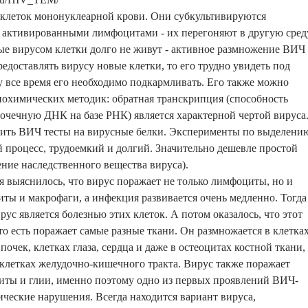
 клеток мононуклеарной крови. Они субкультивируются
 активированными лимфоцитами - их перегоняют в другую сред
ые вирусом клетки долго не живут - активное размножение ВИЧ
редоставлять вирусу новые клетки, то его трудно увидеть под
 все время его необходимо подкармливать. Его также можно
охимических методик: обратная транскрипция (способность
очечную ДНК на базе РНК) является характерной чертой вируса
ить ВИЧ тесты на вирусные белки. Эксперименты по выделени
 процесс, трудоемкий и долгий. Значительно дешевле простой
ение наследственного вещества вируса).
я выяснилось, что вирус поражает не только лимфоциты, но и
иты и макрофаги, а инфекция развивается очень медленно. Тогда
ус является болезнью этих клеток. А потом оказалось, что этот
то есть поражает самые разные ткани. Он размножается в клетка
почек, клетках глаза, сердца и даже в остеоцитах костной ткани,
 клетках желудочно-кишечного тракта. Вирус также поражает
циты и глии, именно поэтому одно из первых проявлений ВИЧ-
ческие нарушения. Всегда находится вариант вируса,