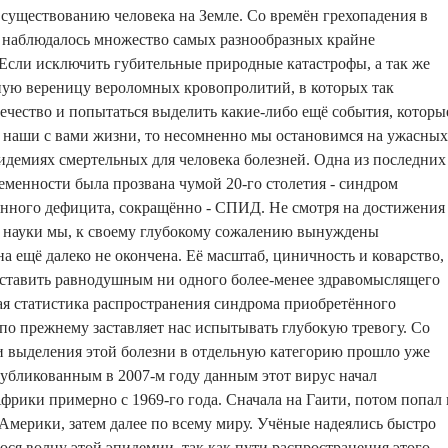
 существованию человека на Земле. Со времён грехопадения в
а наблюдалось множество самых разнообразных крайне
Если исключить губительные природные катастрофы, а так же
ную вереницу вероломных кровопролитий, в которых так
ечество и попытаться выделить какие-либо ещё события, которы
 наши с вами жизни, то несомненно мы остановимся на ужасных
идемиях смертельных для человека болезней. Одна из последних
менности была прозвана чумой 20-го столетия - синдром
нного дефицита, сокращённо - СПИД. Не смотря на достижения
 науки мы, к своему глубокому сожалению вынуждены
на ещё далеко не окончена. Её масштаб, циничность и коварство,
оставить равнодушным ни одного более-менее здравомыслящего
я статистика распространения синдрома приобретённого
о прежнему заставляет нас испытывать глубокую тревогу. Со
и выделения этой болезни в отдельную категорию прошло уже
убликованным в 2007-м году данным этот вирус начал
Африки примерно с 1969-го года. Сначала на Гаити, потом попал 
ерики, затем далее по всему миру. Учёные надеялись быстро
ся волну этой эпидемии, так как пути распространения этого