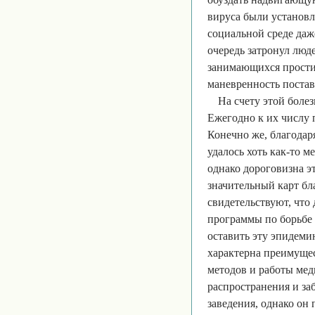
вируса были установле
социальной среде даже
очередь затронул люд
занимающихся простит
маневренность поста
На счету этой боле
Ежегодно к их числу п
Конечно же, благода
удалось хоть как-то м
однако дороговизна э
значительный карт б
свидетельствуют, чт
программы по борьбе
оставить эту эпидем
характерна преимущес
методов и работы мед
распространения и з
заведения, однако он 