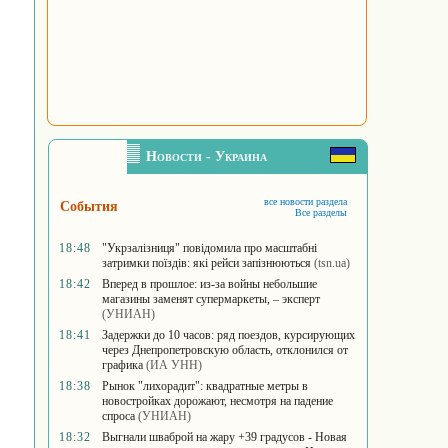
Новости - Украина
все новости раздела
События
Все разделы
18:48
"Укрзалізниця" повідомила про масштабні
затримки поїздів: які рейси запізнюються
(tsn.ua)
18:42
Вперед в прошлое: из-за войны небольшие
магазины заменят супермаркеты, – эксперт
(УНИАН)
18:41
Задержки до 10 часов: ряд поездов, курсирующих
через Днепропетровскую область, отклонился от
графика
(ИА УНН)
18:38
Рынок "лихорадит": квадратные метры в
новостройках дорожают, несмотря на падение
спроса
(УНИАН)
18:32
Выгнали шваброй на жару +39 градусов - Новая