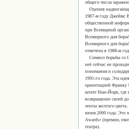
общего числа зараже
Оценив надвигающу
1987-м году Джеймс В
общественной информ
при Всемирной орган
Всемирного дня борь
Всемирного дня борьб
отмечена в 1988-м год
Символ борьбы со С
неё сейчас не проходи
понимания и солидарн
1991-го года. Эта ид
ориентацией Франку 
штате Нью-Йорк, где е
возвращение своей до
ленты желтого цвета.
июня 2000 года. Это 
Awards» (премии, еже
театра).