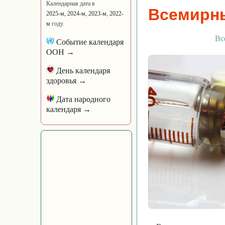
Календарная дата в
Всемирн
2025-м
,
2024-м
,
2023-м
,
2022-
м
году.
Вс
Событие календаря
ООН →
День календаря
здоровья →
Дата народного
календаря →