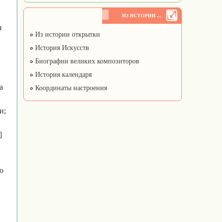
ИЗ ИСТОРИИ ...
я
Из истории открытки
История Искусств
Биографии великих композиторов
История календаря
а
Координаты настроения
и;
]
о