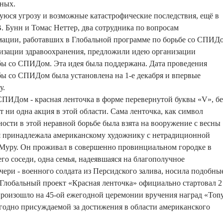
нных.
юся угрозу и возможные катастрофические последствия, ещё в
. Бунн и Томас Неттер, два сотрудника по вопросам
ации, работавших в Глобальной программе по борьбе со СПИД
изации здравоохранения, предложили идею организации
бы со СПИДом. Эта идея была поддержана. Дата проведения
ы со СПИДом была установлена на 1-е декабря и впервые
у.
ПИДом - красная ленточка в форме перевернутой буквы «V», бе
т ни одна акция в этой области. Сама ленточка, как символ
ости в этой неравной борьбе была взята на вооружение с весны
ея принадлежала американскому художнику с нетрадиционной
Муру. Он проживал в совершенно провинциальном городке в
го соседи, одна семья, надеявшаяся на благополучное
чери - военного солдата из Персидского залива, носила подобны
 Глобальный проект «Красная ленточка» официально стартовал 2
произошло на 45-ой ежегодной церемонии вручения наград «Ton
годно присуждаемой за достижения в области американского