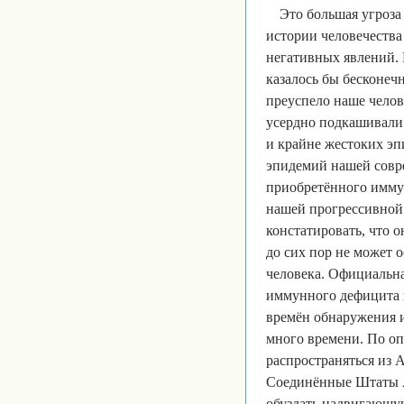
Это большая угроза
истории человечеств
негативных явлений. 
казалось бы бесконеч
преуспело наше челов
усердно подкашивали
и крайне жестоких эп
эпидемий нашей совре
приобретённого имму
нашей прогрессивной
констатировать, что о
до сих пор не может 
человека. Официальна
иммунного дефицита п
времён обнаружения 
много времени. По оп
распространяться из 
Соединённые Штаты Ам
обуздать надвигающую