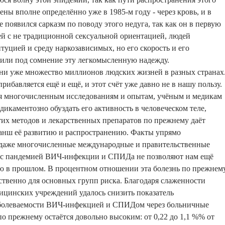
ны вполне определённо уже в 1985-м году - через кровь, и в
 появился сарказм по поводу этого недуга, так как он в первую
ей с не традиционной сексуальной ориентацией, людей
уцией и среду наркозависимых, но его скорость и его
вили под сомнение эту легкомысленную надежду.
зни уже множество миллионов людских жизней в разных странах
рибавляется ещё и ещё, и этот счёт уже давно не в нашу пользу.
ря многочисленным исследованиям и опытам, учёным и медикам
едикаментозно обуздать его активность в человеческом теле,
тих методов и лекарственных препаратов по прежнему даёт
ланш её развитию и распространению. Факты упрямо
о даже многочисленные международные и правительственные
 с пандемией ВИЧ-инфекции и СПИДа не позволяют нам ещё
ию в прошлом. В процентном отношении эта болезнь по прежнем
твенно для основных групп риска. Благодаря слаженности
ицинских учреждений удалось снизить показатель
аболеваемости ВИЧ-инфекцией и СПИДом через больничные
по прежнему остаётся довольно высоким: от 0,22 до 1,1 %% от