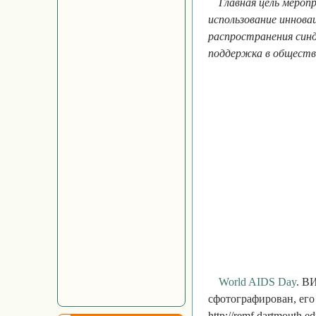
Главная цель мероп
использование иннов
распространения синд
поддержка в обществ
World AIDS Day
. В
сфотографирован, его
http://remf.dartmouth