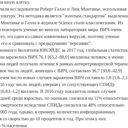
и иную клетку.
или исследователи Роберт Галло и Люк Монтанье, использовав
культуру. Эта методика является "золотым стандартом" выделени
Монтанье и Галло в журнале Science стали классическими. Их
и повторить ученые во многих лабораториях мира. ВИЧ очень
т, это один из самых изменчивых вирусов, поэтому ученые
его и сравнивать с предыдущими "версиями".
ионного бюллетеня ЮНЭЙДС за 2017 год, глобальная статистик
ии заразились ВИЧ 76,1 [65,2–88,0] миллиона человек; к июню
она людей получали лечение в рамках антиретровирусной терапи
вое число людей, живущих с ВИЧ, составляло 36,7 [30,8–42,9]
ичем число новых случаев заражения ВИЧ составило 1,8 [1,6–2,1
2016 году число людей, умерших от сопутствующих СПИДу
 [0,83–1,2] миллион. В 2016 году показатель новых случаев
ией среди взрослых, по оценкам, снизился на 11% относительн
ь смертности вследствие СПИДа снизился на 48% относительно
2005 года, однако, к примеру, количество инфицированных
 со скоростью до 10 процентов в год. При этом у них
5 % населения.