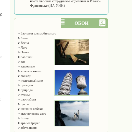
почта уволила сотрудников отделения в Ивано-
Франковске
(ИА УНН)
у,
ОБОИ
Заставки для мобильного
Зима
Весна
Лето
.
Осень
ю
бабочки
еда
животные
котята и кошки
лошади
подводный мир
праздник
природа
птицы
х
расслабься
цветы
щенки и собаки
экзотические авто
funny
арт-wallpaper
абстракция