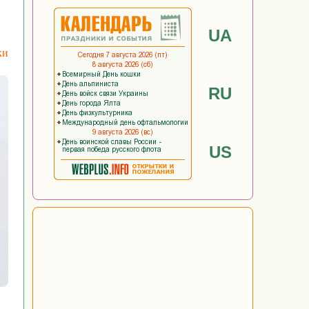
м
UA
ки
RU
US