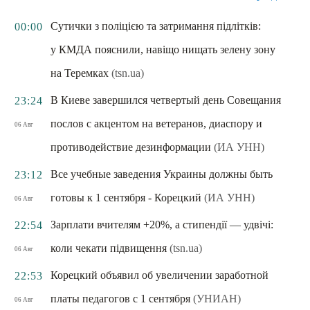
Сутички з поліцією та затримання підлітків:
00:00
у КМДА пояснили, навіщо нищать зелену зону
на Теремках
(tsn.ua)
В Киеве завершился четвертый день Совещания
23:24
послов с акцентом на ветеранов, диаспору и
06 Авг
противодействие дезинформации
(ИА УНН)
Все учебные заведения Украины должны быть
23:12
готовы к 1 сентября - Корецкий
(ИА УНН)
06 Авг
Зарплати вчителям +20%, а стипендії — удвічі:
22:54
коли чекати підвищення
(tsn.ua)
06 Авг
Корецкий объявил об увеличении заработной
22:53
платы педагогов с 1 сентября
(УНИАН)
06 Авг