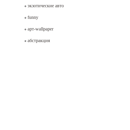
экзотические авто
funny
арт-wallpaper
абстракция