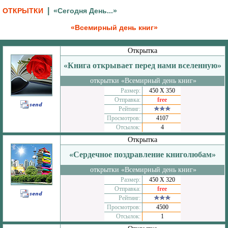
|
ОТКРЫТКИ
«Сегодня День...»
«Всемирный день книг»
Открытка
«Книга открывает перед нами вселенную»
открытки «Всемирный день книг»
Размер:
450 Х 350
Отправка:
free
Рейтинг:
Просмотров:
4107
Отсылок:
4
Открытка
«Сердечное поздравление книголюбам»
открытки «Всемирный день книг»
Размер:
450 Х 320
Отправка:
free
Рейтинг:
Просмотров:
4500
Отсылок:
1