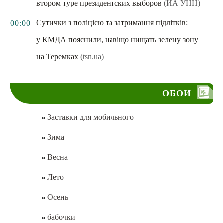
втором туре президентских выборов
(ИА УНН)
Сутички з поліцією та затримання підлітків:
00:00
у КМДА пояснили, навіщо нищать зелену зону
на Теремках
(tsn.ua)
ОБОИ
Заставки для мобильного
Зима
Весна
Лето
Осень
бабочки