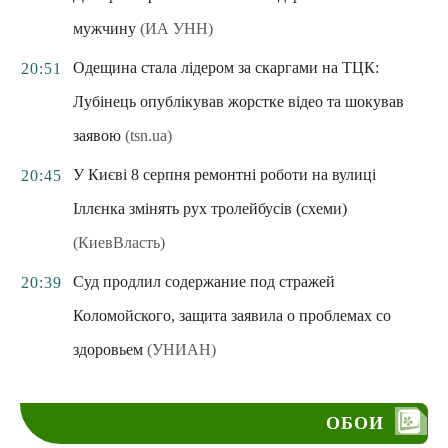
мужчину
(ИА УНН)
Одещина стала лідером за скаргами на ТЦК:
20:51
Лубінець опублікував жорстке відео та шокував
заявою
(tsn.ua)
У Києві 8 серпня ремонтні роботи на вулиці
20:45
Іллєнка змінять рух тролейбусів (схеми)
(КиевВласть)
Суд продлил содержание под стражей
20:39
Коломойского, защита заявила о проблемах со
здоровьем
(УНИАН)
ОБОИ