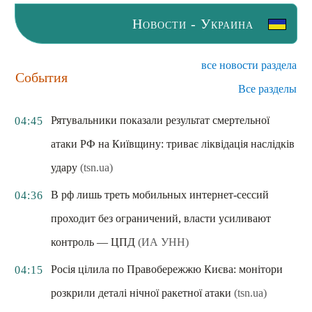
Новости - Украина
все новости раздела
События
Все разделы
Рятувальники показали результат смертельної
04:45
атаки РФ на Київщину: триває ліквідація наслідків
удару
(tsn.ua)
В рф лишь треть мобильных интернет-сессий
04:36
проходит без ограничений, власти усиливают
контроль — ЦПД
(ИА УНН)
Росія цілила по Правобережжю Києва: монітори
04:15
розкрили деталі нічної ракетної атаки
(tsn.ua)