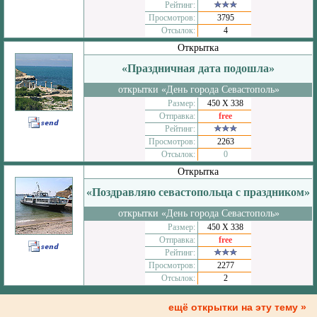
Рейтинг:
Просмотров:
3795
Отсылок:
4
Открытка
«Праздничная дата подошла»
открытки «День города Севастополь»
Размер:
450 Х 338
Отправка:
free
Рейтинг:
Просмотров:
2263
Отсылок:
0
Открытка
«Поздравляю севастопольца с праздником»
открытки «День города Севастополь»
Размер:
450 Х 338
Отправка:
free
Рейтинг:
Просмотров:
2277
Отсылок:
2
ещё открытки на эту тему »