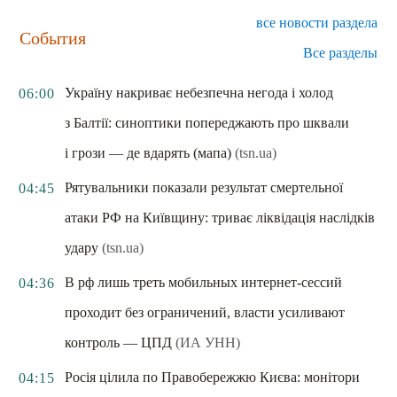
все новости раздела
События
Все разделы
Україну накриває небезпечна негода і холод
06:00
з Балтії: синоптики попереджають про шквали
і грози — де вдарять (мапа)
(tsn.ua)
Рятувальники показали результат смертельної
04:45
атаки РФ на Київщину: триває ліквідація наслідків
удару
(tsn.ua)
В рф лишь треть мобильных интернет-сессий
04:36
проходит без ограничений, власти усиливают
контроль — ЦПД
(ИА УНН)
Росія цілила по Правобережжю Києва: монітори
04:15