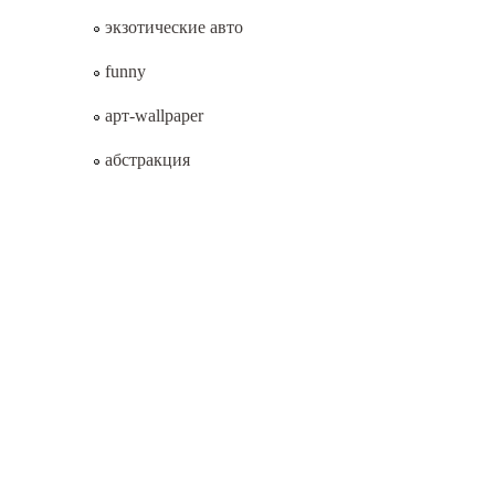
экзотические авто
funny
арт-wallpaper
абстракция