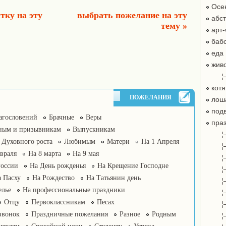
Осе
тку на эту
выбрать пожелание на эту
абст
тему »
арт-
бабо
еда
жив
¦
котя
ПОЖЕЛАНИЯ
лош
подв
агословений
Брачные
Веры
праз
ным и призывникам
Выпускникам
¦
Духовного роста
Любимым
Матери
На 1 Апреля
¦
враля
На 8 марта
На 9 мая
¦
России
На День рожденья
На Крещение Господне
¦
 Пасху
На Рождество
На Татьянин день
¦
елье
На профессиональные праздники
¦
Отцу
Первоклассникам
Песах
¦
звонок
Праздничные пожелания
Разное
Родным
¦