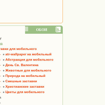
ОБОИ
y
на
тавки для мобильного
–
atr-wallpaper на мобильный
–
Абстракция для мобильного
–
День Св. Валентина
–
Животные для мобильного
–
Природа на мобильный
–
Смешные заставки
–
Христианские заставки
–
Цветы для мобильного
а
о