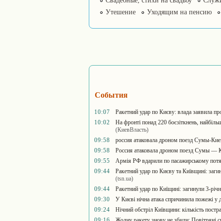
Свадебные, стихи на свадьбу
Служ
Утешение
Уходящим на пенсию
События
10:07
Ракетний удар по Києву: влада заявила пр
10:02
На фронті понад 220 боєзіткнень, найбіл
(КиевВласть)
09:58
россия атаковала дроном поезд Сумы-Кие
09:58
Россия атаковала дроном поезд Сумы — К
09:55
Армія РФ вдарили по пасажирському потяг
09:44
Ракетний удар по Києву та Київщині: заги
(tsn.ua)
09:44
Ракетний удар по Киїщині: загинули 3-річ
09:30
У Києві нічна атака спричинила пожежі у 
09:24
Нічний обстріл Київщини: кількість постра
09:16
Жодну ракету знову не збили: Повітряні с