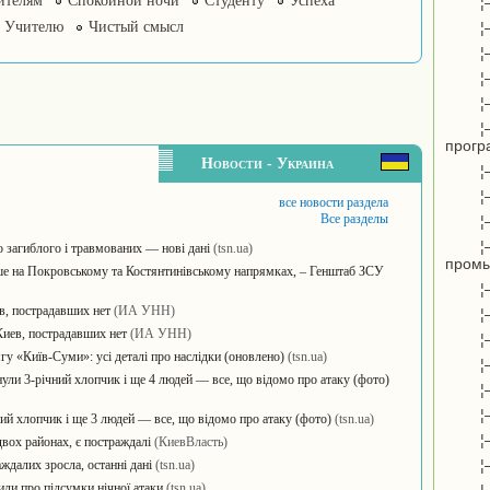
ителям
Спокойной ночи
Студенту
Успеха
¦
Учителю
Чистый смысл
¦
¦
¦
¦
¦
прогр
Новости - Украина
¦
¦
все новости раздела
Все разделы
¦
¦
о загиблого і травмованих — нові дані
(tsn.ua)
пром
ьше на Покровському та Костянтинівському напрямках, – Генштаб ЗСУ
¦
в, пострадавших нет
(ИА УНН)
¦
иев, пострадавших нет
(ИА УНН)
¦
у «Київ-Суми»: усі деталі про наслідки (оновлено)
(tsn.ua)
¦
нули 3-річний хлопчик і ще 4 людей — все, що відомо про атаку (фото)
¦
¦
ний хлопчик і ще 3 людей — все, що відомо про атаку (фото)
(tsn.ua)
¦
двох районах, є постраждалі
(КиевВласть)
¦
ждалих зросла, останні дані
(tsn.ua)
или про підсумки нічної атаки
(tsn.ua)