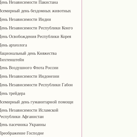
День Независимости Пакистана
Всемирный день бездомных животных
День Независимости Индии
День Независимости Республики Конго
День Освобождения Республики Корея
День археолога
Национальный день Княжества
Лихтенштейн
День Воздушного Флота России
День Независимости Индонезии
День Независимости Республики Габон
День трейдера
Всемирный день гуманитарной помощи
День Независимости Исламской
Республики Афганистан
День пасечника Украины
Преображение Господне