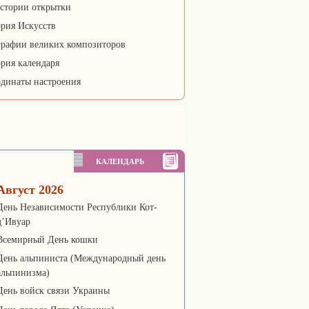
стории открытки
рия Искусств
рафии великих композиторов
рия календаря
динаты настроения
КАЛЕНДАРЬ
Август 2026
День Независимости Республики Кот-
д’Ивуар
Всемирный День кошки
День альпиниста (Международный день
альпинизма)
День войск связи Украины