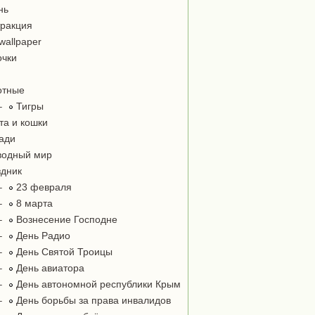
нь
ракция
wallpaper
чки
отные
–
Тигры
та и кошки
ади
одный мир
дник
–
23 февраля
–
8 марта
–
Вознесение Господне
–
День Радио
–
День Святой Троицы
–
День авиатора
–
День автономной республики Крым
–
День борьбы за права инвалидов