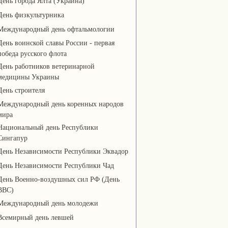
День города Ялта (Украина)
День физкультурника
Международный день офтальмологии
День воинской славы России - первая
победа русского флота
День работников ветеринарной
медицины Украины
День строителя
Международный день коренных народов
мира
Национальный день Республики
Сингапур
День Независимости Республики Эквадор
День Независимости Республики Чад
День Военно-воздушных сил РФ (День
ВВС)
Международный день молодежи
Всемирный день левшей