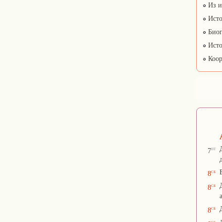
Из и
Исто
Биог
Исто
Коор
пт
7
сб
8
сб
8
сб
8
сб