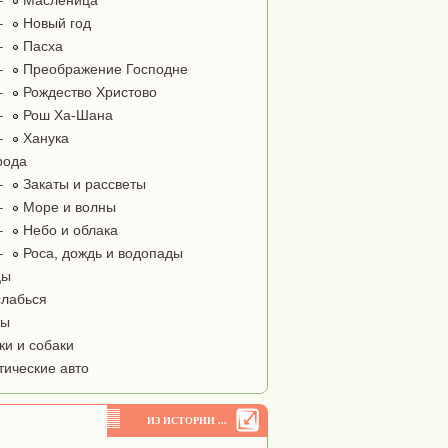
–
Масленица
–
Новый год
–
Пасха
–
Преображение Господне
–
Рождество Христово
–
Рош Ха-Шана
–
Ханука
рода
–
Закаты и рассветы
–
Море и волны
–
Небо и облака
–
Роса, дождь и водопады
цы
лабься
ты
и и собаки
тические авто
ИЗ ИСТОРИИ ...