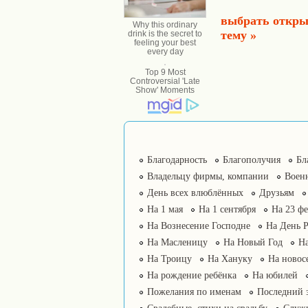
выбрать откры
тему »
Благодарность
Благополучия
Бл
Владельцу фирмы, компании
Воен
День всех влюблённых
Друзьям
На 1 мая
На 1 сентября
На 23 фе
На Вознесение Господне
На День 
На Масленицу
На Новый Год
На
На Троицу
На Хануку
На новос
На рождение ребёнка
На юбилей
Пожелания по именам
Последний 