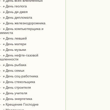
–
День всех влюблённых
–
День геолога
–
День ди-джея
–
День дипломата
–
День железнодорожника
–
День компьютерщика и
аммиста
–
День левшей
–
День матери
–
День музыки
–
День нефте-газовой
ышленности
–
День рыбака
–
День семьи
–
День соц-работника
–
День стекольщика
–
День строителя
–
День учителя
–
День энергетика
–
Крещение Господне