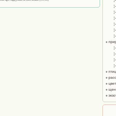
¦
¦
¦
¦
¦
¦
¦
при
¦
¦
¦
¦
пти
расс
цве
щенк
экзо