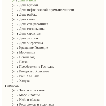
¦–
День матери
¦–
День музыки
¦–
День нефте-газовой промышленности
¦–
День рыбака
¦–
День семьи
¦–
День соц-работника
¦–
День стекольщика
¦–
День строителя
¦–
День учителя
¦–
День энергетика
¦–
Крещение Господне
¦–
Масленица
¦–
Новый год
¦–
Пасха
¦–
Преображение Господне
¦–
Рождество Христово
¦–
Рош Ха-Шана
¦–
Ханука
природа
¦–
Закаты и рассветы
¦–
Море и волны
¦–
Небо и облака
¦–
Роса, дождь и водопады