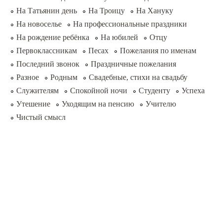
На Татьянин день
На Троицу
На Хануку
На новоселье
На профессиональные праздники
На рождение ребёнка
На юбилей
Отцу
Первоклассникам
Песах
Пожелания по именам
Последний звонок
Праздничные пожелания
Разное
Родным
Свадебные, стихи на свадьбу
Служителям
Спокойной ночи
Студенту
Успеха
Утешение
Уходящим на пенсию
Учителю
Чистый смысл