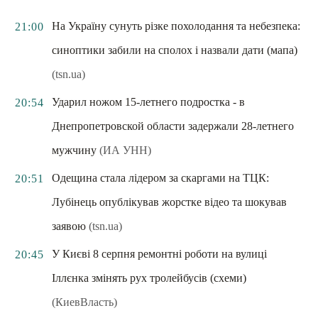
На Україну сунуть різке похолодання та небезпека:
21:00
синоптики забили на сполох і назвали дати (мапа)
(tsn.ua)
Ударил ножом 15-летнего подростка - в
20:54
Днепропетровской области задержали 28-летнего
мужчину
(ИА УНН)
Одещина стала лідером за скаргами на ТЦК:
20:51
Лубінець опублікував жорстке відео та шокував
заявою
(tsn.ua)
У Києві 8 серпня ремонтні роботи на вулиці
20:45
Іллєнка змінять рух тролейбусів (схеми)
(КиевВласть)