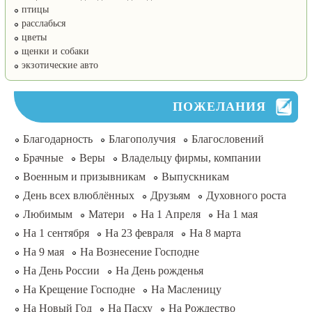
птицы
расслабься
цветы
щенки и собаки
экзотические авто
ПОЖЕЛАНИЯ
Благодарность
Благополучия
Благословений
Брачные
Веры
Владельцу фирмы, компании
Военным и призывникам
Выпускникам
День всех влюблённых
Друзьям
Духовного роста
Любимым
Матери
На 1 Апреля
На 1 мая
На 1 сентября
На 23 февраля
На 8 марта
На 9 мая
На Вознесение Господне
На День России
На День рожденья
На Крещение Господне
На Масленицу
На Новый Год
На Пасху
На Рождество