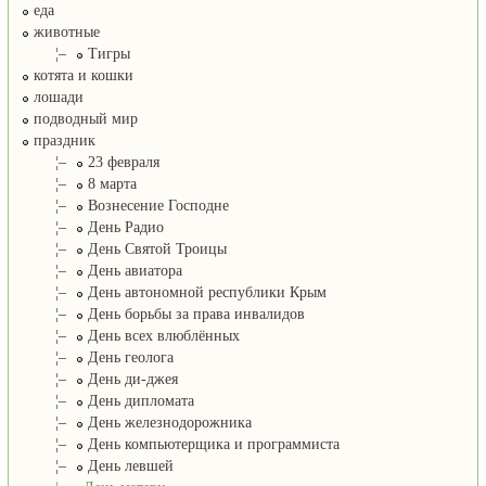
еда
животные
¦–
Тигры
котята и кошки
лошади
подводный мир
праздник
¦–
23 февраля
¦–
8 марта
¦–
Вознесение Господне
¦–
День Радио
¦–
День Святой Троицы
¦–
День авиатора
¦–
День автономной республики Крым
¦–
День борьбы за права инвалидов
¦–
День всех влюблённых
¦–
День геолога
¦–
День ди-джея
¦–
День дипломата
¦–
День железнодорожника
¦–
День компьютерщика и программиста
¦–
День левшей