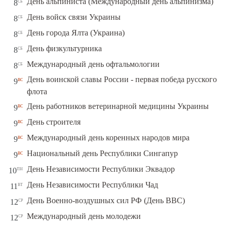
сб
День альпиниста (Международный день альпинизма)
8
сб
День войск связи Украины
8
сб
День города Ялта (Украина)
8
сб
День физкультурника
8
сб
Международный день офтальмологии
8
День воинской славы России - первая победа русского
вс
9
флота
вс
День работников ветеринарной медицины Украины
9
вс
День строителя
9
вс
Международный день коренных народов мира
9
вс
Национальный день Республики Сингапур
9
пн
День Независимости Республики Эквадор
10
вт
День Независимости Республики Чад
11
ср
День Военно-воздушных сил РФ (День ВВС)
12
ср
Международный день молодежи
12