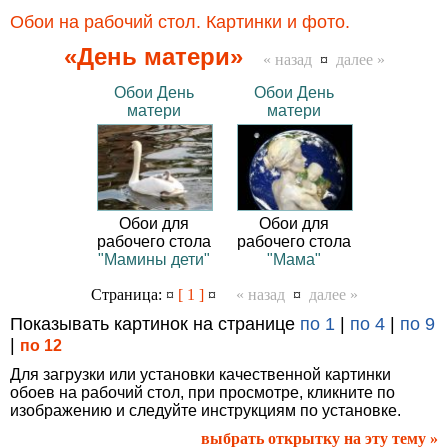
Обои на рабочий стол. Картинки и фото.
«День матери»
« назад
¤
далее »
Обои День
Обои День
матери
матери
Обои для
Обои для
рабочего стола
рабочего стола
"Мамины дети"
"Мама"
Страница: ¤
[ 1 ]
¤
« назад
¤
далее »
Показывать картинок на странице
по 1
|
по 4
|
по 9
|
по 12
Для загрузки или установки качественной картинки
обоев на рабочий стол, при просмотре, кликните по
изображению и следуйте инструкциям по установке.
выбрать открытку на эту тему »