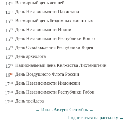
чт
Всемирный день левшей
13
пт
День Независимости Пакистана
14
сб
Всемирный день бездомных животных
15
сб
День Независимости Индии
15
сб
День Независимости Республики Конго
15
сб
День Освобождения Республики Корея
15
сб
День археолога
15
сб
Национальный день Княжества Лихтенштейн
15
вс
День Воздушного Флота России
16
пн
День Независимости Индонезии
17
пн
День Независимости Республики Габон
17
пн
День трейдера
17
←
Июль
Август
Сентябрь
→
Подписаться на рассылку
→