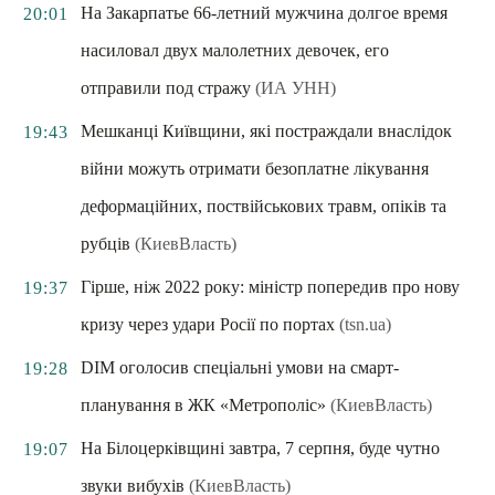
На Закарпатье 66-летний мужчина долгое время
20:01
насиловал двух малолетних девочек, его
отправили под стражу
(ИА УНН)
Мешканці Київщини, які постраждали внаслідок
19:43
війни можуть отримати безоплатне лікування
деформаційних, поствійськових травм, опіків та
рубців
(КиевВласть)
Гірше, ніж 2022 року: міністр попередив про нову
19:37
кризу через удари Росії по портах
(tsn.ua)
DIM оголосив спеціальні умови на смарт-
19:28
планування в ЖК «Метрополіс»
(КиевВласть)
На Білоцерківщині завтра, 7 серпня, буде чутно
19:07
звуки вибухів
(КиевВласть)