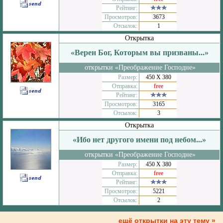
Рейтинг:
Просмотров:
3673
Отсылок:
1
Открытка
«Верен Бог, Которым вы призваны...»
открытки «Преображение Господне»
Размер:
450 Х 380
Отправка:
free
Рейтинг:
Просмотров:
3165
Отсылок:
3
Открытка
«Ибо нет другого имени под небом...»
открытки «Преображение Господне»
Размер:
450 Х 380
Отправка:
free
Рейтинг:
Просмотров:
5221
Отсылок:
2
ещё открытки на эту тему »