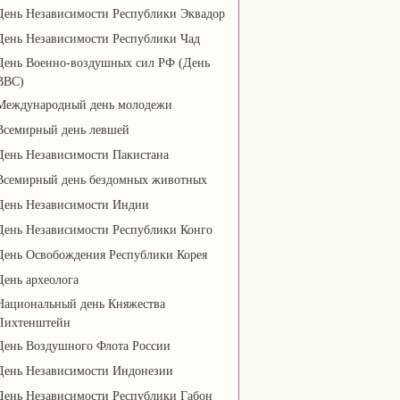
День Независимости Республики Эквадор
День Независимости Республики Чад
День Военно-воздушных сил РФ (День
ВВС)
Международный день молодежи
Всемирный день левшей
День Независимости Пакистана
Всемирный день бездомных животных
День Независимости Индии
День Независимости Республики Конго
День Освобождения Республики Корея
День археолога
Национальный день Княжества
Лихтенштейн
День Воздушного Флота России
День Независимости Индонезии
День Независимости Республики Габон