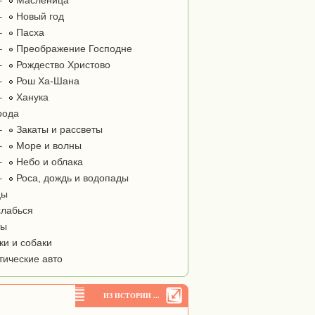
–
Масленица
–
Новый год
–
Пасха
–
Преображение Господне
–
Рождество Христово
–
Рош Ха-Шана
–
Ханука
рода
–
Закаты и рассветы
–
Море и волны
–
Небо и облака
–
Роса, дождь и водопады
цы
лабься
ты
и и собаки
тические авто
ИЗ ИСТОРИИ ...