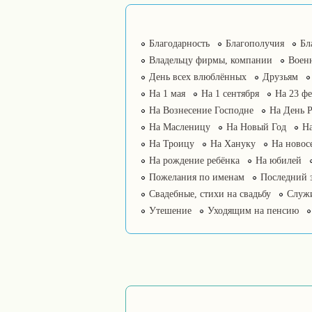
Благодарность
Благополучия
Бл
Владельцу фирмы, компании
Воен
День всех влюблённых
Друзьям
На 1 мая
На 1 сентября
На 23 фе
На Вознесение Господне
На День 
На Масленицу
На Новый Год
На
На Троицу
На Хануку
На новос
На рождение ребёнка
На юбилей
Пожелания по именам
Последний 
Свадебные, стихи на свадьбу
Служ
Утешение
Уходящим на пенсию