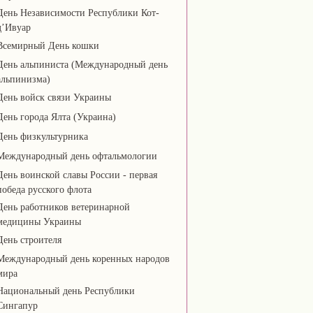
День Независимости Республики Кот-
д’Ивуар
Всемирный День кошки
День альпиниста (Международный день
альпинизма)
День войск связи Украины
День города Ялта (Украина)
День физкультурника
Международный день офтальмологии
День воинской славы России - первая
победа русского флота
День работников ветеринарной
медицины Украины
День строителя
Международный день коренных народов
мира
Национальный день Республики
Сингапур