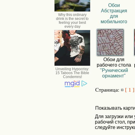
Обои
Абстракция
для
мобильного
Обои для
рабочего стола
"Рунический
орнамент"
Страница: ¤
[ 1 ]
Показывать карт
Для загрузки или
рабочий стол, пр
следуйте инструк