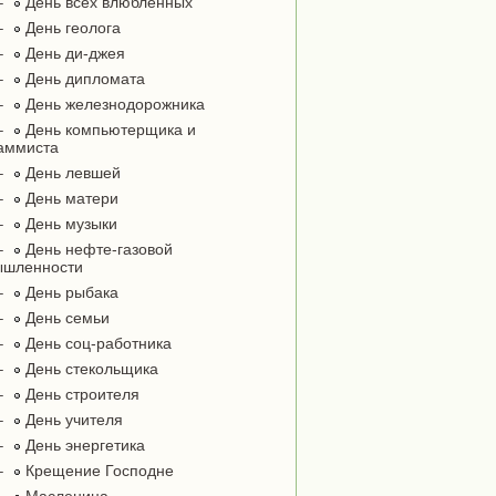
–
День всех влюблённых
–
День геолога
–
День ди-джея
–
День дипломата
–
День железнодорожника
–
День компьютерщика и
аммиста
–
День левшей
–
День матери
–
День музыки
–
День нефте-газовой
ышленности
–
День рыбака
–
День семьи
–
День соц-работника
–
День стекольщика
–
День строителя
–
День учителя
–
День энергетика
–
Крещение Господне