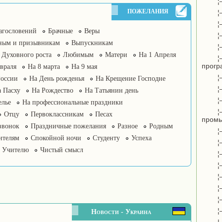
¦
ПОЖЕЛАНИЯ
¦
¦
агословений
Брачные
Веры
¦
ным и призывникам
Выпускникам
¦
Духовного роста
Любимым
Матери
На 1 Апреля
¦
прогр
враля
На 8 марта
На 9 мая
¦
России
На День рожденья
На Крещение Господне
¦
 Пасху
На Рождество
На Татьянин день
¦
елье
На профессиональные праздники
¦
Отцу
Первоклассникам
Песах
пром
звонок
Праздничные пожелания
Разное
Родным
¦
ителям
Спокойной ночи
Студенту
Успеха
¦
Учителю
Чистый смысл
¦
¦
¦
¦
¦
¦
Новости - Украина