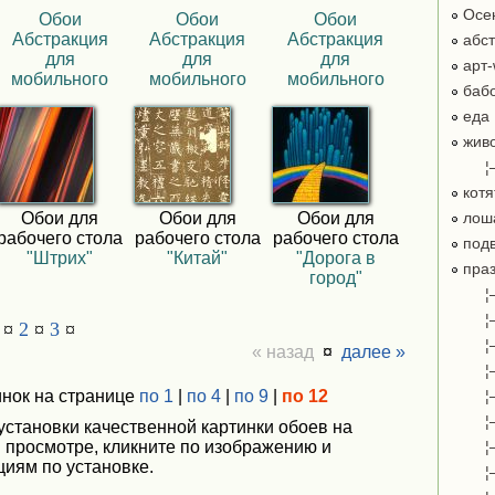
Осе
Обои
Обои
Обои
Абстракция
Абстракция
Абстракция
абст
для
для
для
арт-
мобильного
мобильного
мобильного
бабо
еда
жив
¦
котя
Обои для
Обои для
Обои для
лош
рабочего стола
рабочего стола
рабочего стола
подв
"Штрих"
"Китай"
"Дорога в
праз
город"
¦
¦
¤
2
¤
3
¤
¦
« назад
¤
далее »
¦
инок на странице
по 1
|
по 4
|
по 9
|
по 12
¦
¦
 установки качественной картинки обоев на
и просмотре, кликните по изображению и
¦
циям по установке.
¦