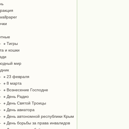
нь
ракция
wallpaper
чки
отные
–
Тигры
та и кошки
ади
одный мир
дник
–
23 февраля
–
8 марта
–
Вознесение Господне
–
День Радио
–
День Святой Троицы
–
День авиатора
–
День автономной республики Крым
–
День борьбы за права инвалидов