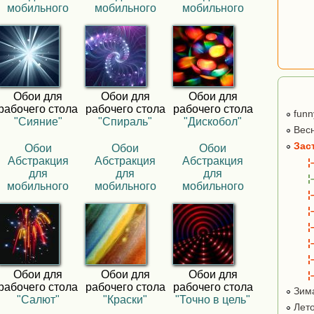
мобильного
мобильного
мобильного
Обои для
Обои для
Обои для
рабочего стола
рабочего стола
рабочего стола
funn
"Сияние"
"Спираль"
"Дискобол"
Вес
Зас
Обои
Обои
Обои
Абстракция
Абстракция
Абстракция
¦
для
для
для
¦
мобильного
мобильного
мобильного
¦
¦
¦
¦
¦
Обои для
Обои для
Обои для
¦
рабочего стола
рабочего стола
рабочего стола
Зим
"Салют"
"Краски"
"Точно в цель"
Лет