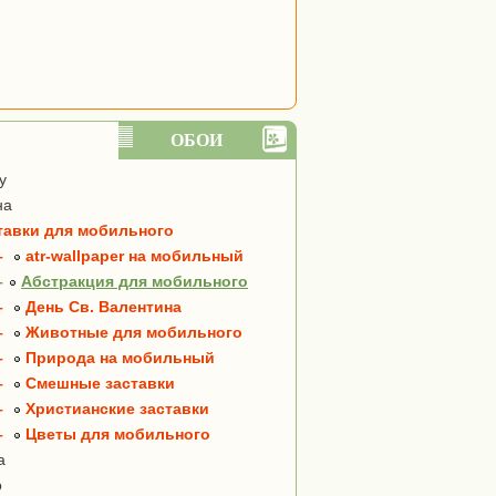
ОБОИ
y
на
тавки для мобильного
–
atr-wallpaper на мобильный
–
Абстракция для мобильного
–
День Св. Валентина
–
Животные для мобильного
–
Природа на мобильный
–
Смешные заставки
–
Христианские заставки
–
Цветы для мобильного
а
о