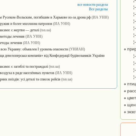
¦
все новости раздела
¦
Все разделы
¦
м Русеком-Вольским, погибшим в Харькове из-за дрона рф
(ИА УНН)
¦
оружия и более миллиона патронов
(ИА УНН)
¦
пасами: є жертви — деталі
(tsn.ua)
¦
 методы лечения
(ИА УНН)
¦
методы лечения
(ИА УНН)
при
всю Украину: объявлен I уровень опасности
(УНИАН)
ща девелоперська компанія» від Конфедерації будівельників України
¦
¦
асами: є загиблі та постраждалі
(tsn.ua)
¦
воздуха в ряде населённых пунктов
(ИА УНН)
¦
их поїздів: усі деталі та список рейсів
(tsn.ua)
пти
расс
цве
щенк
экзо