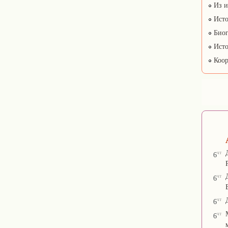
Из и
Исто
Биог
Исто
Коор
чт
6
чт
6
чт
6
чт
6