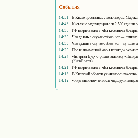
События
14:51
В Киеве простились с волонтером Мареко
14:46
Киевляне задекларировали 2 500 единиц 
14:35
РФ накрила одне з міст касетними боєпри
14:30
Что делать в случае отёков ног — лучшие
14:30
Что делать в случае отёков ног - лучшие 
14:29
После аномальной жары непогода охватит 
14:24
«Інтергал-Буд» отримав відзнаку «Найкра
(КиевВласть)
14:21
РФ накрила одне з міст касетними боєприп
14:13
В Киевской области ухудшилось качество 
14:12
«Укрзалізниця» змінила маршрути популярн